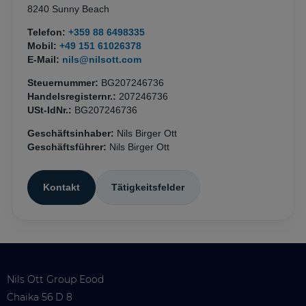
8240 Sunny Beach
Telefon:
+359 88 6498335
Mobil:
+49 151 61026378
E-Mail:
nils@nilsott.com
Steuernummer:
BG207246736
Handelsregisternr.:
207246736
USt-IdNr.:
BG207246736
Geschäftsinhaber:
Nils Birger Ott
Geschäftsführer:
Nils Birger Ott
Kontakt
Tätigkeitsfelder
Nils Ott Group Eood
Chaika 56 D 8