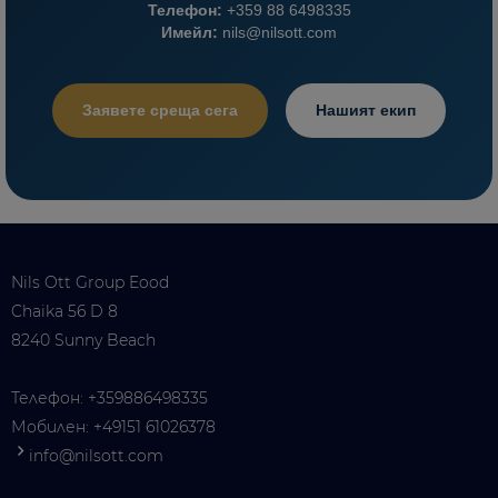
Телефон:
+359 88 6498335
Имейл:
nils@nilsott.com
Заявете среща сега
Нашият екип
Nils Ott Group Eood
Chaika 56 D 8
8240 Sunny Beach
Телефон:
+359886498335
Мобилен:
+49151 61026378
info@nilsott.com