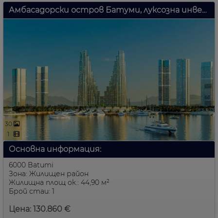
Амбасадорски остров Батуми, луксозна инвестиционна имот на брега в Грузия, Батуми – премиум студио с изглед към морето и острова
30
1
Основна информация:
6000 Batumi
Зона: Жилищен район
Жилищна площ ок.: 44,90 м²
Брой стаи: 1
Цена: 130.860 €