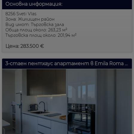
Основна информация:
8256 Sveti Vlas
Зона: Жилищен район
Вид имот: Търговска зала
Обща площ около: 263,23 м²
Търговска площ около: 201,94 м²
Цена: 283.500 €
3-стаен пентхаус апартамент в Emila Roma Verde, Свети Влас, България