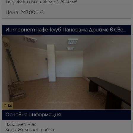
Търговска площ около: 274,40 м²
Цена: 247.000 €
Интернет кафе-клуб Панорама Дриймс в Свети Влас
7
Основна информация:
8256 Sveti Vlas
Зона: Жилищен район