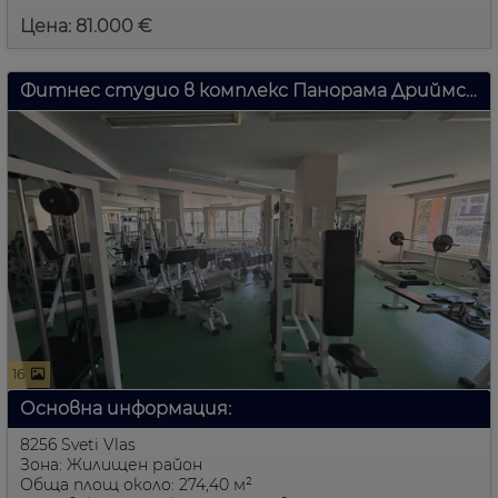
Цена: 81.000 €
Фитнес студио в комплекс Панорама Дриймс, Свети Влас
16
Основна информация:
8256 Sveti Vlas
Зона: Жилищен район
Обща площ около: 274,40 м²