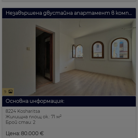
Незавършена двустайна апартамент в комплекс Гранд Вилидж, Косараица, България
9
Основна информация:
8224 Kosharitsa
Жилищна площ ок.: 71 м²
Брой стаи: 2
Цена: 80.000 €