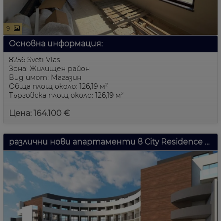
9
Основна информация:
8256 Sveti Vlas
Зона: Жилищен район
Вид имот: Магазин
Обща площ около: 126,19 м²
Търговска площ около: 126,19 м²
Цена: 164.100 €
различни нови апартаменти в City Residence Sonnenstrand България