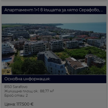
Апартамент 1+1 в къщата за лято Серафово, България
18
Основна информация:
8150 Sarafovo
Жилищна площ ок.: 88,77 м²
Брой стаи: 2
Цена: 117.500 €