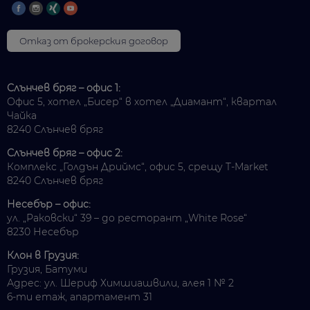
Отказ от брокерския договор
Слънчев бряг – офис 1:
Офис 5, хотел „Бисер“ в хотел „Диамант“, квартал
Чайка
8240 Слънчев бряг
Слънчев бряг – офис 2:
Комплекс „Голдън Дриймс“, офис 5, срещу T-Market
8240 Слънчев бряг
Несебър – офис:
ул. „Раковски“ 39 – до ресторант „White Rose“
8230 Несебър
Клон в Грузия:
Грузия, Батуми
Адрес: ул. Шериф Химшиашвили, алея 1 № 2
6-ти етаж, апартамент 31