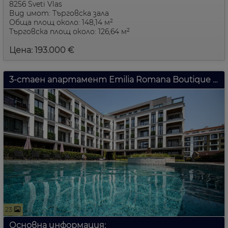
8256 Sveti Vlas
Вид имот: Търговска зала
Обща площ около: 148,14 м²
Търговска площ около: 126,64 м²
Цена: 193.000 €
3-стаен апартамент Emilia Romana Boutique Слънчев бряг България
23
Основна информация: