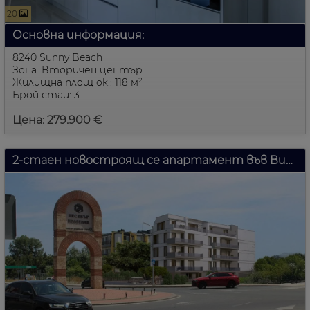
20
Основна информация:
8240 Sunny Beach
Зона: Вторичен център
Жилищна площ ок.: 118 м²
Брой стаи: 3
Цена: 279.900 €
2-стаен новостроящ се апартамент във Вила Рока 6 Несебър, България