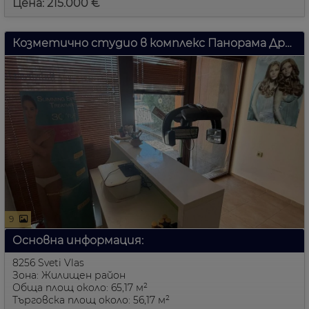
Цена: 215.000 €
Козметично студио в комплекс Панорама Дриймс в Свети Влас
9
Основна информация:
8256 Sveti Vlas
Зона: Жилищен район
Обща площ около: 65,17 м²
Търговска площ около: 56,17 м²