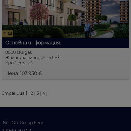
31
Основна информация:
8000 Burgas
Жилищна площ ок.: 63 м²
Брой стаи: 2
Цена: 103.950 €
Страница
1
|
2
|
3
|
4
|
Nils Ott Group Eood
Chaika 56 D 8