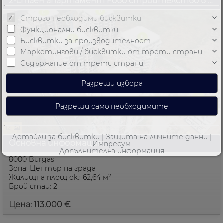
2-стаен апартамент ново строителство в комплекса Еуфория, квартал Хоризонт, Бургас, България
Строго необходими бисквитки
Функционални бисквитки
Бисквитки за производителност
Маркетингови / бисквитки от трети страни
Съдържание от трети страни
12
Детайли за бисквитки
|
Защита на личните данни
|
Основна информация:
Импресум
Допълнителна информация
8000 Burgas
Зона: Център на града
Жилищна площ ок.: 62,64 м²
Брой стаи: 2
Цена: 113.000 €