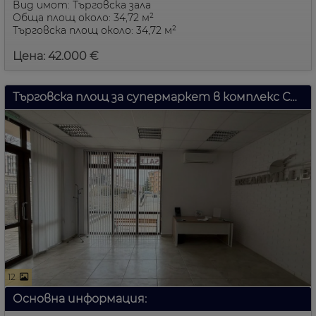
Вид имот: Търговска зала
Обща площ около: 34,72 м²
Търговска площ около: 34,72 м²
Цена: 42.000 €
Търговска площ за супермаркет в комплекс Стар Дриймс в Свети Влас
12
Основна информация: