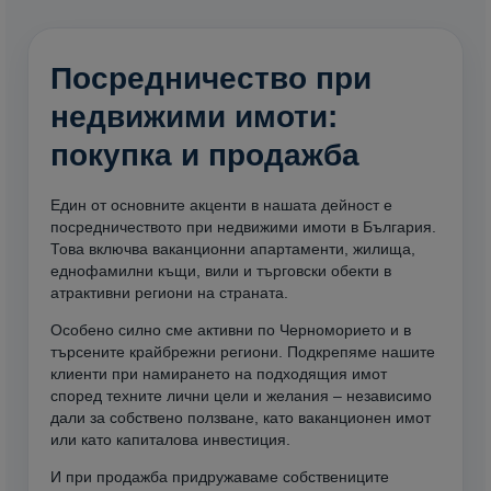
Посредничество при
недвижими имоти:
покупка и продажба
Един от основните акценти в нашата дейност е
посредничеството при недвижими имоти в България.
Това включва ваканционни апартаменти, жилища,
еднофамилни къщи, вили и търговски обекти в
атрактивни региони на страната.
Особено силно сме активни по Черноморието и в
търсените крайбрежни региони. Подкрепяме нашите
клиенти при намирането на подходящия имот
според техните лични цели и желания – независимо
дали за собствено ползване, като ваканционен имот
или като капиталова инвестиция.
И при продажба придружаваме собствениците