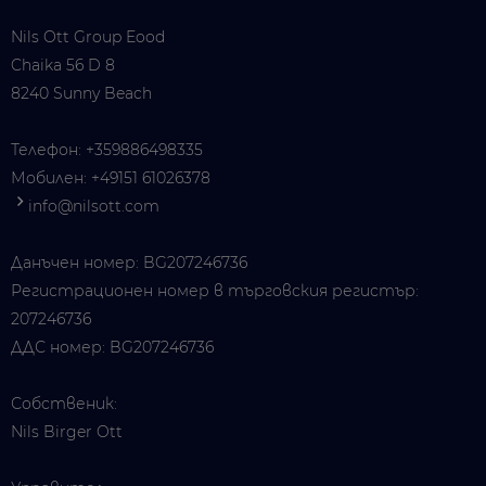
Nils Ott Group Eood
Chaika 56 D 8
8240 Sunny Beach
Телефон:
+359886498335
Мобилен:
+49151 61026378
info@nilsott.com
Данъчен номер: BG207246736
Регистрационен номер в търговския регистър:
207246736
ДДС номер: BG207246736
Собственик:
Nils Birger Ott