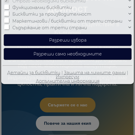
Строго необходими бисквитки
дейност
Функционални бисквитки
Бисквитки за производителност
Маркетингови / бисквитки от трети страни
Имотни услуги с лично съдействие в
Съдържание от трети страни
България
Придружаваме нашите клиенти в много
области, свързани с недвижими имоти в
България. От покупка и продажба до отдаване
под наем, инвестиционна консултация,
емиграция, следпродажбено обслужване и
Детайли за бисквитки
|
Защита на личните данни
|
Импресум
индивидуално търсене на имоти – предлагаме
Допълнителна информация
цялостна, практична и лична подкрепа.
Свържете се с нас
Повече за нашия екип