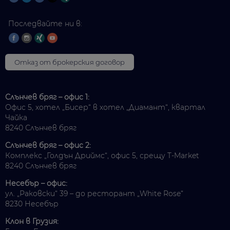
Последвайте ни в:
Отказ от брокерския договор
Слънчев бряг – офис 1:
Офис 5, хотел „Бисер“ в хотел „Диамант“, квартал
Чайка
8240 Слънчев бряг
Слънчев бряг – офис 2:
Комплекс „Голдън Дриймс“, офис 5, срещу T-Market
8240 Слънчев бряг
Несебър – офис:
ул. „Раковски“ 39 – до ресторант „White Rose“
8230 Несебър
Клон в Грузия: