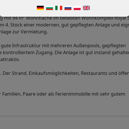
g mit 94 m² Wohnfläche im beliebten Wohnkomplex Royal
m 4. Stock einer modernen, gut gepflegten Anlage und eign
anlage zur Vermietung.
gute Infrastruktur mit mehreren Außenpools, gepflegten
e kontrolliertem Zugang. Die Anlage ist gut instand gehalt
ttraktiv.
. Der Strand, Einkaufsmöglichkeiten, Restaurants und öffen
Familien, Paare oder als Ferienimmobilie mit sehr gutem