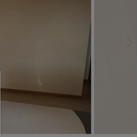
Consent Manager
HILFE
Um fortfahren zu können,müssen Sie eine Cook
Auswahl treffen. Nachfolgend erhalten Sie ein
Erläuterung der verschiedenen Optionen und ih
Bedeutung.