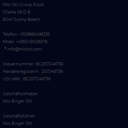
Nils Ott Group Eood
Chaika 56 D 8
8240 Sunny Beach
Telefon:
+359886498335
Mobil:
+49151 61026378
info@nilsott.com
Steuernummer: BG207246736
Handelsregisternr.: 207246736
USt-IdNr.: BG207246736
Geschäftsinhaber:
Nils Birger Ott
Geschäftsführer:
Nils Birger Ott