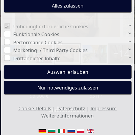
Unbedingt erforderliche Cookies
Funktionale Cookies
Performance Cookies
+14
Marketing- / Third Party-Cookies
Drittanbieter-Inhalte
Preis:
Wohnfläche ca.:
93.000 €
83 m²
Cookie-Details
|
Datenschutz
|
Impressum
Zimmeranzahl:
Weitere Informationen
2