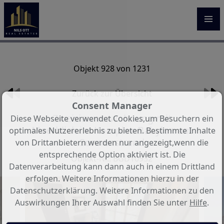
Objekt 928 von 1231
Zurück zur Übersicht
Consent Manager
Zweizimmerwohnung mit
Diese Webseite verwendet Cookies,um Besuchern ein
Meerblick im Komplex Babylon am
optimales Nutzererlebnis zu bieten. Bestimmte Inhalte
Sonnenstrand
von Drittanbietern werden nur angezeigt,wenn die
entsprechende Option aktiviert ist. Die
Objekt-Nr.: BGD10932
Datenverarbeitung kann dann auch in einem Drittland
erfolgen. Weitere Informationen hierzu in der
Datenschutzerklärung. Weitere Informationen zu den
Auswirkungen Ihrer Auswahl finden Sie unter
Hilfe
.