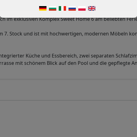
h im exklusiven Komplex Sweet Home 6 am beliebten Feri
im 7. Stock und ist mit hochwertigen, modernen Möbeln ko
tegrierter Küche und Essbereich, zwei separaten Schlafzi
asse mit schönem Blick auf den Pool und die gepflegte An