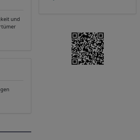
gkeit und
rrtümer
ngen