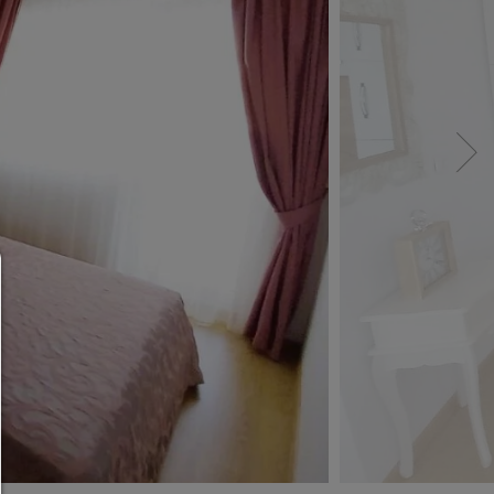
Consent Manager
HILFE
Um fortfahren zu können,müssen Sie eine Cook
Auswahl treffen. Nachfolgend erhalten Sie ein
Erläuterung der verschiedenen Optionen und ih
Bedeutung.