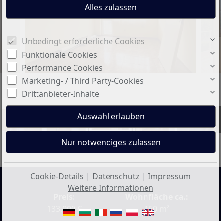
Unbedingt erforderliche Cookies
Funktionale Cookies
Performance Cookies
Marketing- / Third Party-Cookies
Drittanbieter-Inhalte
+5
Cookie-Details
|
Datenschutz
|
Impressum
Weitere Informationen
Preis:
Wohnfläche ca.:
133.000 €
160 m²