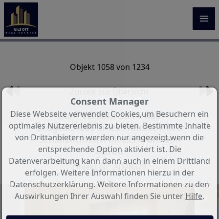
Objekt 1058 von 1234
Zurück zur Übersicht
Consent Manager
Diese Webseite verwendet Cookies,um Besuchern ein
Zum Verkauf steht das
optimales Nutzererlebnis zu bieten. Bestimmte Inhalte
Erdgeschoss eines Hauses mit 5
von Drittanbietern werden nur angezeigt,wenn die
Schlafzimmern im Zentrum von
entsprechende Option aktiviert ist. Die
Ravda
Datenverarbeitung kann dann auch in einem Drittland
Objekt-Nr.: AD28329
erfolgen. Weitere Informationen hierzu in der
Datenschutzerklärung. Weitere Informationen zu den
Auswirkungen Ihrer Auswahl finden Sie unter
Hilfe
.