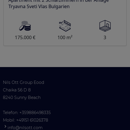
Tryavna Sveti Vlas Bulgarien
175.000 €
100 m²
3
Nils Ott Group Eood
Chaika 56 D 8
8240 Sunny Beach
Telefon:
+359886498335
Mobil:
+49151 61026378
info@nilsott.com