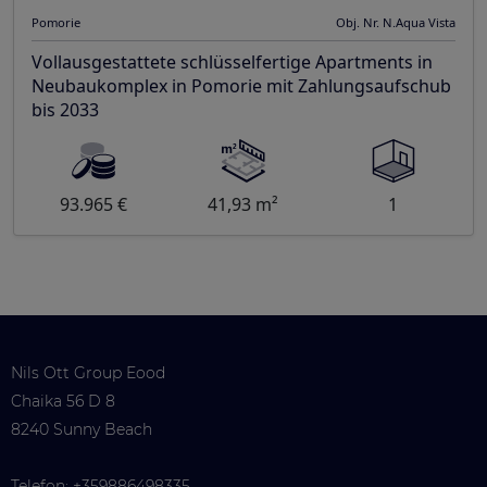
Pomorie
Obj. Nr. N.Aqua Vista
Vollausgestattete schlüsselfertige Apartments in
Neubaukomplex in Pomorie mit Zahlungsaufschub
bis 2033
93.965 €
41,93 m²
1
Nils Ott Group Eood
Chaika 56 D 8
8240 Sunny Beach
Telefon:
+359886498335