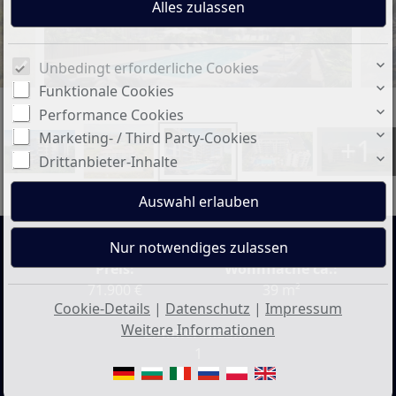
Unbedingt erforderliche Cookies
Funktionale Cookies
Performance Cookies
Marketing- / Third Party-Cookies
+1
Drittanbieter-Inhalte
Preis:
Wohnfläche ca.:
71.900 €
39 m²
Cookie-Details
|
Datenschutz
|
Impressum
Weitere Informationen
Zimmeranzahl:
1