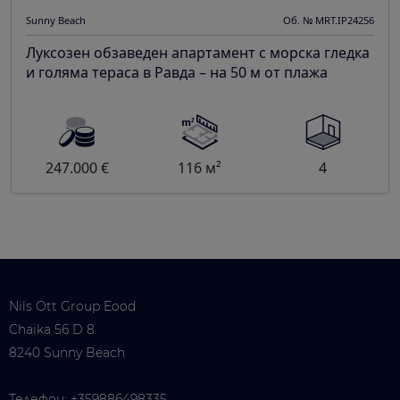
Sunny Beach
Об. № MRT.IP24256
Луксозен обзаведен апартамент с морска гледка
и голяма тераса в Равда – на 50 м от плажа
247.000 €
116 м²
4
Nils Ott Group Eood
Chaika 56 D 8
8240 Sunny Beach
Телефон:
+359886498335