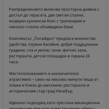
Разпределението включва просторна дневна с
достъп до терасата, две светли спални,
модерен кухненски бокс с трапезария и
няколко стилно обзаведени бани.
Комплексът „Посейдон“ предлага множество
удобства: плувни басейни, добре поддържани
градини, спа и уелнес зони, фитнес зала,
ресторанти, детски площадки и охрана 24
часа.
Местоположението е изключително
атрактивно – само на няколко минути пеша от
плажа и близо до магазини, ресторанти и
историческия стар град Несебър.
Идеално подходящ като луксозна ваканционна
резиденция или като инвестиционен обект с