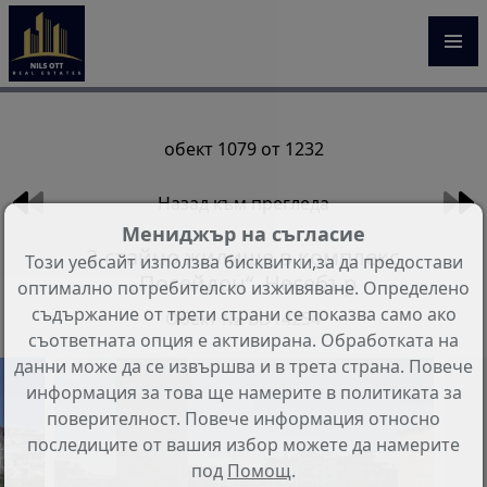
обект 1079 от 1232
Назад към прегледа
Мениджър на съгласие
3-стайно жилище в комплекс
Този уебсайт използва бисквитки,за да предостави
„Посейдон“, Несебър
оптимално потребителско изживяване. Определено
съдържание от трети страни се показва само ако
Обект №: BD14254
съответната опция е активирана. Обработката на
данни може да се извършва и в трета страна. Повече
информация за това ще намерите в политиката за
поверителност. Повече информация относно
последиците от вашия избор можете да намерите
под
Помощ
.