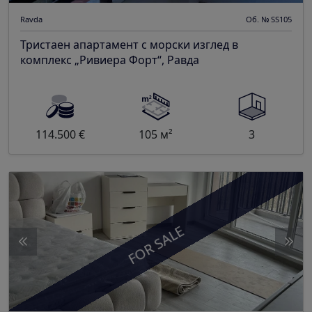
Ravda
Об. № SS105
Тристаен апартамент с морски изглед в
комплекс „Ривиера Форт“, Равда
114.500 €
105 м²
3
FOR SALE