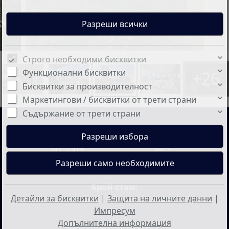
Строго необходими бисквитки
Функционални бисквитки
+26
Бисквитки за производителност
Маркетингови / бисквитки от трети страни
Съдържание от трети страни
Цена:
Жилищна площ
381.500 €
ок.:
270 м²
Брой стаи:
Детайли за бисквитки
|
Защита на личните данни
|
3
Импресум
Допълнителна информация