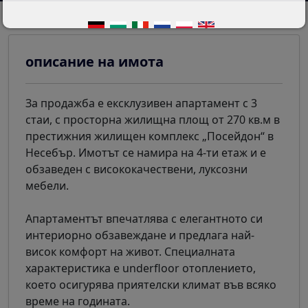
описание на имота
За продажба е ексклузивен апартамент с 3
стаи, с просторна жилищна площ от 270 кв.м в
престижния жилищен комплекс „Посейдон“ в
Несебър. Имотът се намира на 4-ти етаж и е
обзаведен с висококачествени, луксозни
мебели.
Апартаментът впечатлява с елегантното си
интериорно обзавеждане и предлага най-
висок комфорт на живот. Специалната
характеристика е underfloor отоплението,
което осигурява приятелски климат във всяко
време на годината.