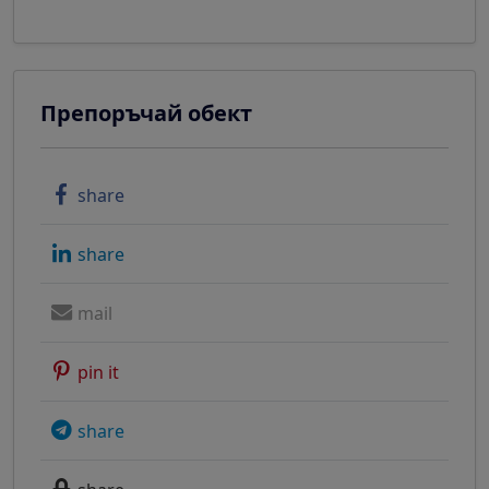
Препоръчай обект
share
share
mail
pin it
share