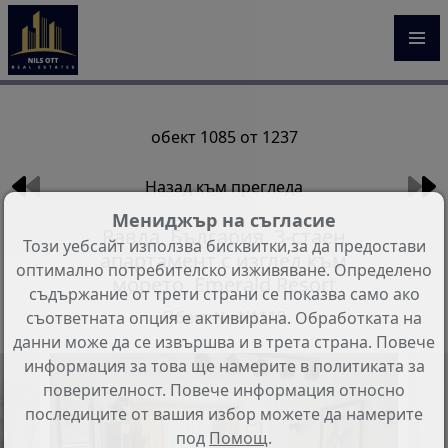
обект 1085 от 1237
Назад към прегледа
Мениджър на съгласие
Равда, България, 3-стаен
Този уебсайт използва бисквитки,за да предостави
апартамент с изглед към
оптимално потребителско изживяване. Определено
морето, Emerald Resort
съдържание от трети страни се показва само ако
Обект №: N1119
съответната опция е активирана. Обработката на
данни може да се извършва и в трета страна. Повече
информация за това ще намерите в политиката за
поверителност. Повече информация относно
последиците от вашия избор можете да намерите
под
Помощ
.