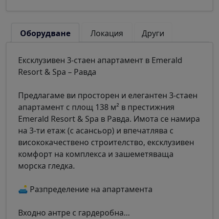
Оборудване
Локация
Други
Ексклузивен 3-стаен апартамент в Emerald
Resort & Spa – Равда
Предлагаме ви просторен и елегантен 3-стаен
апартамент с площ 138 м² в престижния
Emerald Resort & Spa в Равда. Имота се намира
на 3-ти етаж (с асансьор) и впечатлява с
висококачествено строителство, ексклузивен
комфорт на комплекса и зашеметяваща
морска гледка.
🛋️ Разпределение на апартамента
Входно антре с гардеробна
…