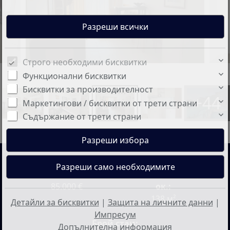
Строго необходими бисквитки
Функционални бисквитки
Бисквитки за производителност
+44
Маркетингови / бисквитки от трети страни
Съдържание от трети страни
Цена:
Жилищна площ
85.000 €
ок.:
138 м²
Детайли за бисквитки
|
Защита на личните данни
|
Импресум
Брой стаи:
Допълнителна информация