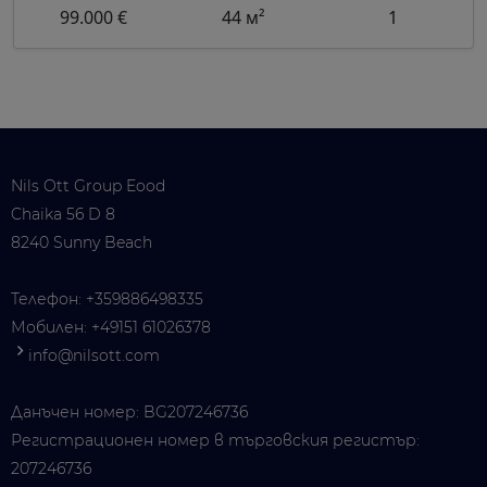
99.000 €
44 м²
1
Nils Ott Group Eood
Chaika 56 D 8
8240 Sunny Beach
Телефон:
+359886498335
Мобилен:
+49151 61026378
info@nilsott.com
Данъчен номер: BG207246736
Регистрационен номер в търговския регистър:
207246736