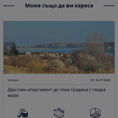
Може също да ви хареса
Sozopol
Об. № IP18206
Двустаен апартамент до плаж Градина с гледка
море