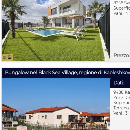
8256 Sve
Superfic
Vani : 4
Prezzo
19
Bungalow nel Black Sea Village, regione di Kableshkov
Dati:
9488 Ka
Zona: C
Superfic
Terreno 
Vani : 3