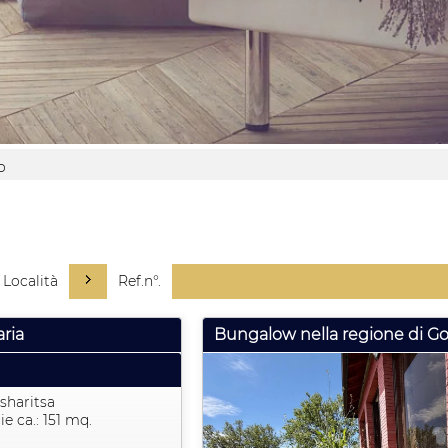
o
Località
Ref.n°.
aria
Bungalow nella regione di Gor
sharitsa
ie ca.: 151 mq.