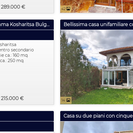
: 289.000 €
42
Casa a schiera nel quartiere delle ville Cholakova Cheshma Kosharitsa Bulgaria
sharitsa
entro secondario
ie ca.: 160 mq.
ca.: 250 mq.
 215.000 €
14