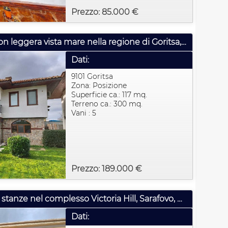
Prezzo: 85.000 €
Bellissima casa unifamiliare con leggera vista mare nella regione di Goritsa, Burgas, Bulgaria
Dati:
9101 Goritsa
Zona: Posizione
Superficie ca.: 117 mq.
Terreno ca.: 300 mq.
Vani : 5
Prezzo: 189.000 €
Casa su due piani con cinque stanze nel complesso Victoria Hill, Sarafovo, Bulgaria
Dati: