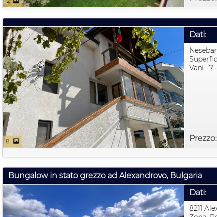
12
Dati:
Nesebar
Superfic
Vani : 7
Prezzo
8
Bungalow in stato grezzo ad Alexandrovo, Bulgaria
Dati:
8211 Al