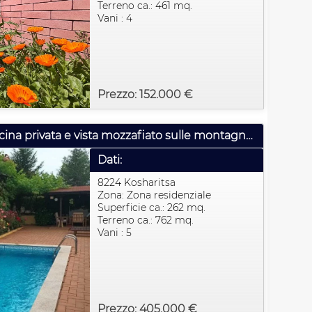
Terreno ca.: 461 mq.
Vani : 4
Prezzo: 152.000 €
Villa di lusso esclusiva con piscina privata e vista mozzafiato sulle montagne a Kosharitsa, Bulgaria
Dati:
8224 Kosharitsa
Zona: Zona residenziale
Superficie ca.: 262 mq.
Terreno ca.: 762 mq.
Vani : 5
Prezzo: 405.000 €