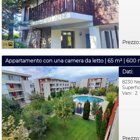
Prezzo
24
Dati:
8230 Ne
Superfic
Vani : 2
Prezzo