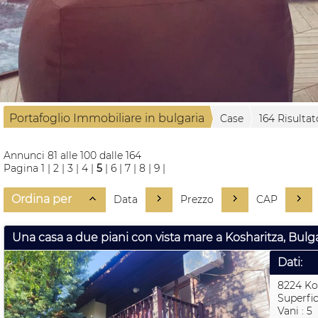
Portafoglio Immobiliare in bulgaria
Case
164 Risultat
Annunci 81 alle 100 dalle 164
Pagina
1
|
2
|
3
|
4
|
5
|
6
|
7
|
8
|
9
|
Ordina per
Data
Prezzo
CAP
Una casa a due piani con vista mare a Kosharitza, Bulg
Dati:
8224 Ko
Superfic
Vani : 5