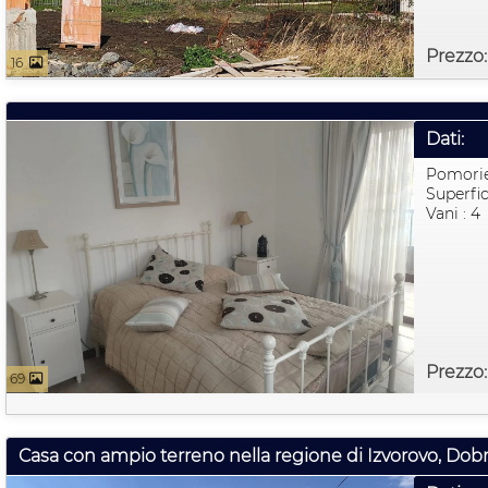
Prezzo
16
Dati:
Pomori
Superfic
Vani : 4
Prezzo
69
Casa con ampio terreno nella regione di Izvorovo, Dobr