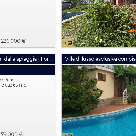
: 226.000 €
11
Appartamento con una camera da letto | 65 m² | 600 m dalla spiaggia | Fort Noks, Nessebar
ssebar
ie ca.: 65 mq.
: 79.000 €