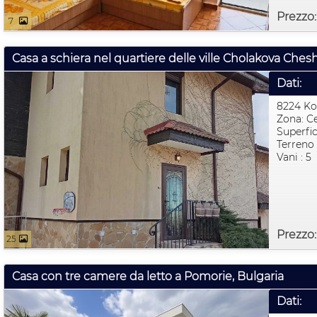
Prezzo
7
Dati:
8224 Ko
Zona: C
Superfic
Terreno 
Vani : 5
Prezzo:
25
Casa con tre camere da letto a Pomorie, Bulgaria
Dati: