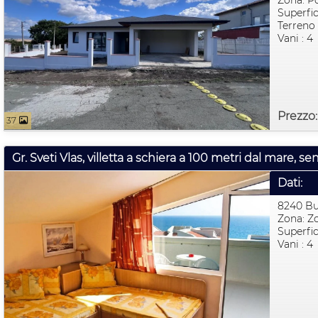
Zona: P
Superfic
Terreno 
Vani : 4
Prezzo
37
Dati:
8240 B
Zona: Zo
Superfic
Vani : 4