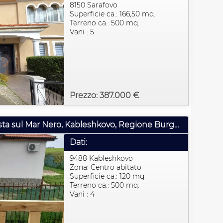
8150 Sarafovo
Superficie ca.: 166,50 mq.
Terreno ca.: 500 mq.
Vani : 5
Prezzo: 387.000 €
Bungalow nel villaggio con vista sul Mar Nero, Kableshkovo, Regione Burgas, Bulgaria
Dati:
9488 Kableshkovo
Zona: Centro abitato
Superficie ca.: 120 mq.
Terreno ca.: 500 mq.
Vani : 4