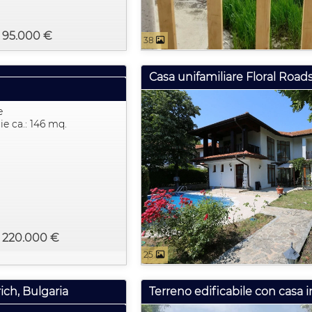
: 95.000 €
38
Casa unifamiliare Floral Road
e
ie ca.: 146 mq.
: 220.000 €
25
ich, Bulgaria
Terreno edificabile con casa i