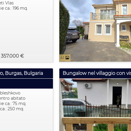
ti Vlas
ie ca.: 196 mq.
: 357.000 €
41
o, Burgas, Bulgaria
bleshkovo
entro abitato
ie ca.: 75 mq.
ca.: 250 mq.