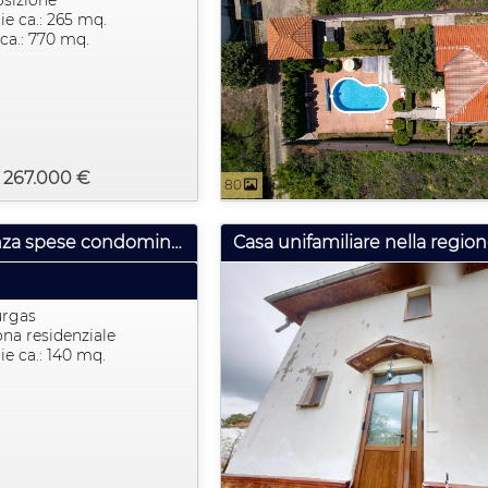
osizione
ie ca.: 265 mq.
ca.: 770 mq.
: 267.000 €
80
Gr. Sveti Vlas, villetta a schiera a 100 metri dal mare, senza spese condominiali
Casa unifamiliare nella region
urgas
na residenziale
ie ca.: 140 mq.