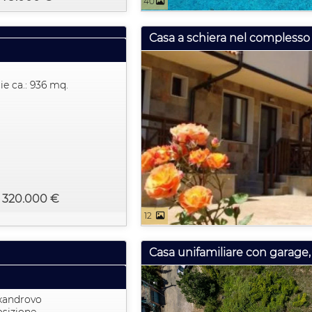
40
Casa a schiera nel complesso 
ie ca.: 936 mq.
: 320.000 €
12
Casa unifamiliare con garage, 
exandrovo