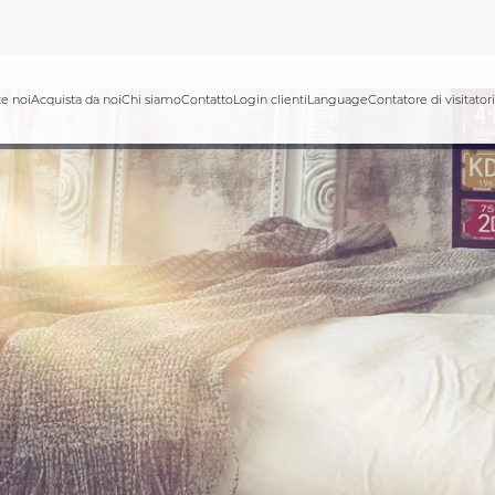
e noi
Acquista da noi
Chi siamo
Contatto
Login clienti
Language
Contatore di visitatori