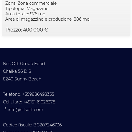
Zona: Zona commerciale
Tipologia: Magazzino
Area totale: 976 mq.
Area di magazzino e produzione: 886 mq.
Prezzo: 400.000 €
Nils Ott Group Eood
Chaika 56 D 8
8240 Sunny Beach
Telefono:
+359886498335
Cellulare:
+49151 61026378
info@nilsott.com
Codice fiscale: BG207246736