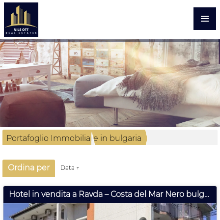
Portafoglio Immobiliare in bulgaria
Proprietà commerciali
14 Risultato
Ordina per
Data ↑
Hotel in vendita a Ravda – Costa del Mar Nero bulgara