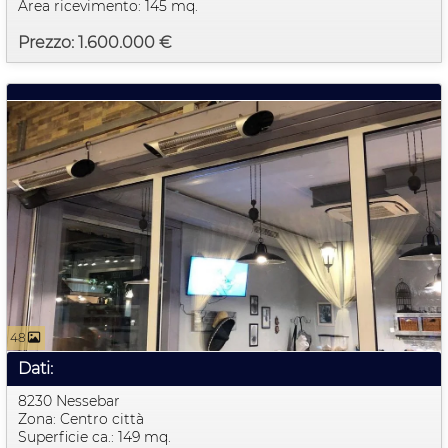
Area ricevimento: 145 mq.
Prezzo: 1.600.000 €
48
Dati:
8230 Nessebar
Zona: Centro città
Superficie ca.: 149 mq.