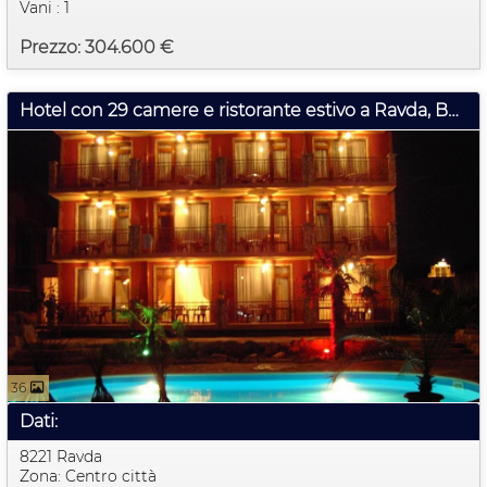
Vani : 1
Prezzo: 304.600 €
Hotel con 29 camere e ristorante estivo a Ravda, Bulgaria
36
Dati:
8221 Ravda
Zona: Centro città