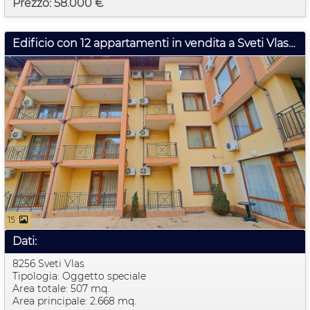
Prezzo: 58.000 €
Edificio con 12 appartamenti in vendita a Sveti Vlas, Bulgaria
15
Dati:
8256 Sveti Vlas
Tipologia: Oggetto speciale
Area totale: 507 mq.
Area principale: 2.668 mq.