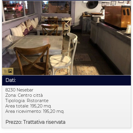
11
Dati:
8230 Nesebar
Zona: Centro città
Tipologia: Ristorante
Area totale: 195,20 mq.
Area ricevimento: 195,20 mq.
Prezzo: Trattativa riservata