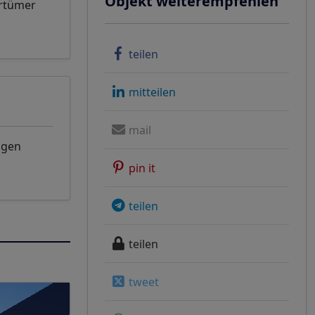
Objekt weiterempfehlen
rrtümer
teilen
mitteilen
mail
ngen
pin it
teilen
teilen
tweet