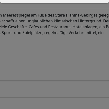
m Meeresspiegel am Fuße des Stara Planina-Gebirges geleg
chafft einen unglaublichen klimatischen Hintergrund. De
viele Geschäfte, Cafés und Restaurants, Hotelanlagen, ein 
, Sport- und Spielplätze, regelmäßige Verkehrsmittel, ein