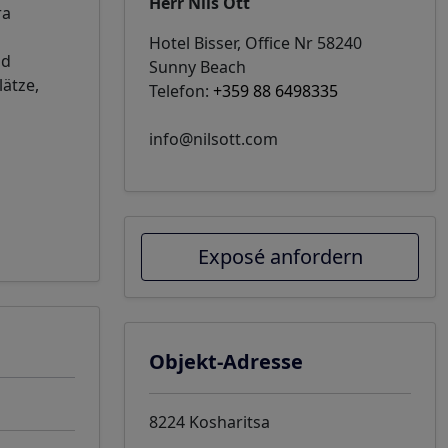
Herr Nils Ott
ra
n
Hotel Bisser, Office Nr 58240
nd
Sunny Beach
lätze,
Telefon:
+359 88 6498335
info@nilsott.com
Exposé anfordern
Objekt-Adresse
8224 Kosharitsa