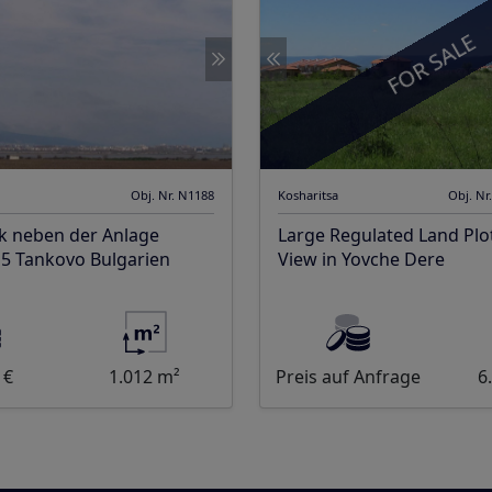
FOR SALE
Obj. Nr. N1188
Kosharitsa
Obj. Nr
k neben der Anlage
Large Regulated Land Plo
5 Tankovo Bulgarien
View in Yovche Dere
 €
1.012 m²
Preis auf Anfrage
6