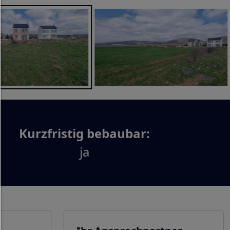
sowie Drittanbieter-Inhalte.
Auswahl erlauben:
Es werden nur Drittanbieter-Inhalte oder die Coo
Arten zugelassen die Sie in den Checkboxen ange
haben.
Nur notwendiges zulassen:
Es werden nur die technisch notwendigen Cook
zugelassen und keine Drittanbieter-Inhalte.
Kurzfristig bebaubar:
Sie können Ihre Cookie-Einstellung jederzeit hier ä
ja
Cookie-Details
|
Datenschutz
|
Impressum
zurück