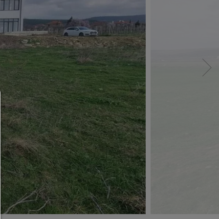
Consent Manager
HILFE
Um fortfahren zu können,müssen Sie eine Cook
Auswahl treffen. Nachfolgend erhalten Sie ein
Erläuterung der verschiedenen Optionen und ih
Bedeutung.
Alles zulassen:
Jedes Cookie wie z.B. Tracking- und Analytische-Co