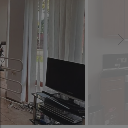
Мениджър на съгласие
ПОМОЩ
За да продължите,трябва да изберете настройк
бисквитки. По-долу ще намерите обяснение 
различните опции и тяхното значение.
Разреши всички: