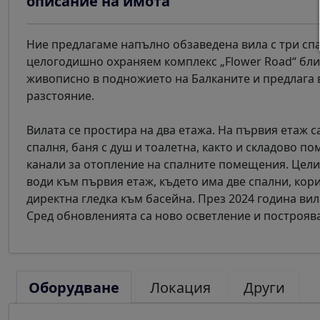
описание на имота
Ние предлагаме напълно обзаведена вила с три спа
целогодишно охраняем комплекс „Flower Road“ бли
живописно в подножието на Балканите и предлага 
разстояние.
Вилата се простира на два етажа. На първия етаж 
спалня, баня с душ и тоалетна, както и складово 
канали за отопление на спалните помещения. Цел
води към първия етаж, където има две спални, кори
директна гледка към басейна. През 2024 година ви
Сред обновленията са ново осветление и построяв
Оборудване
Локация
Други