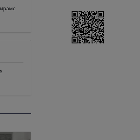
тираме
е