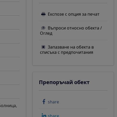
Експозе с опция за печат
Въпроси относно обекта /
Оглед
Запазване на обекта в
списъка с предпочитания
Препоръчай обект
share
 Болница,
share