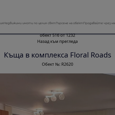
зия
Недвижими имоти по целия свят
Търсене на обект
Продавайте чрез на
обект 516 от 1232
Назад към прегледа
Къща в комплекса Floral Roads
Обект №: R2620