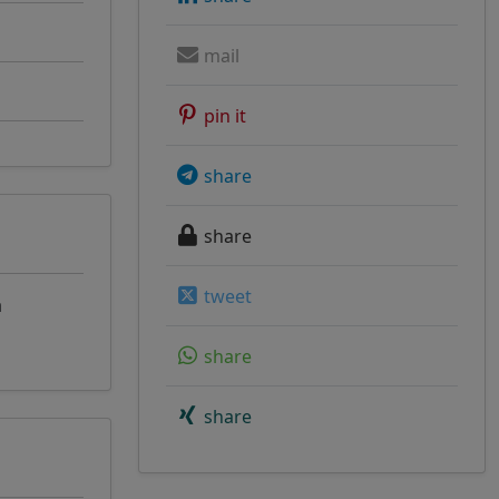
mail
pin it
share
share
tweet
а
share
share