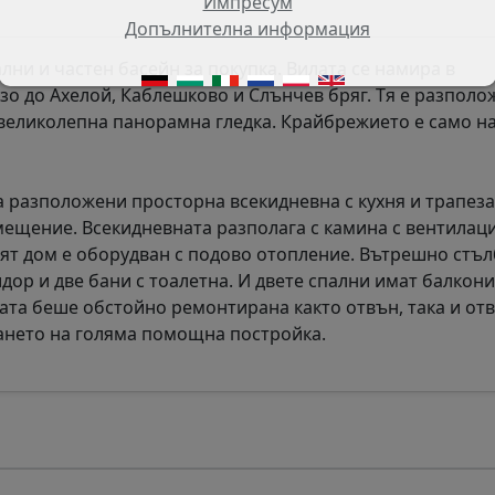
Импресум
Допълнителна информация
лни и частен басейн за покупка. Вилата се намира в
зо до Ахелой, Каблешково и Слънчев бряг. Тя е разполо
великолепна панорамна гледка. Крайбрежието е само на
са разположени просторна всекидневна с кухня и трапеза
помещение. Всекидневната разполага с камина с вентила
ият дом е оборудван с подово отопление. Вътрешно стъ
дор и две бани с тоалетна. И двете спални имат балкони
лата беше обстойно ремонтирана както отвън, така и отв
ането на голяма помощна постройка.