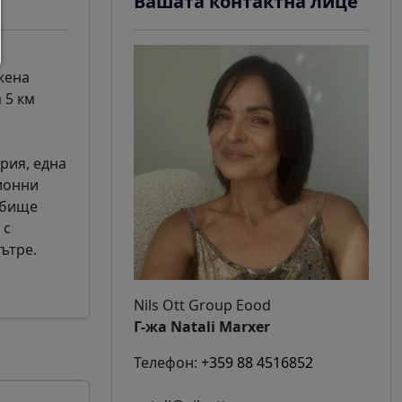
Вашата контактна лице
жена
 5 км
рия, една
ционни
лбище
 с
ътре.
Nils Ott Group Eood
Г-жа Natali Marxer
Телефон:
+359 88 4516852