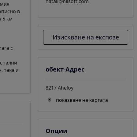
natali@nilsott.com
емия
описно в
 5 км
Изискване на експозе
лага с
 спални
обект-Адрес
, така и
8217 Aheloy
показване на картата
Опции