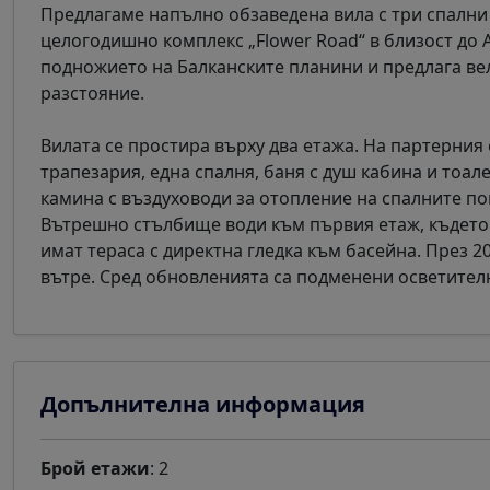
Предлагаме напълно обзаведена вила с три спални 
целогодишно комплекс „Flower Road“ в близост до 
подножието на Балканските планини и предлага ве
разстояние.
Вилата се простира върху два етажа. На партерния
трапезария, една спалня, баня с душ кабина и тоал
камина с въздуховоди за отопление на спалните п
Вътрешно стълбище води към първия етаж, където и
имат тераса с директна гледка към басейна. През 2
вътре. Сред обновленията са подменени осветител
Допълнителна информация
Брой етажи
: 2