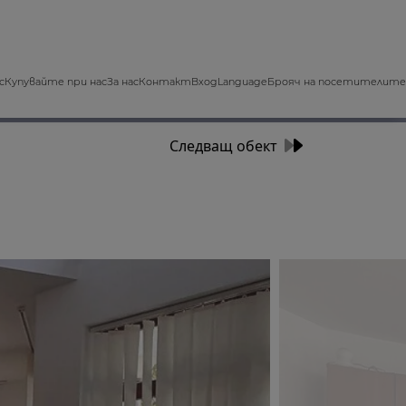
с
Купувайте при нас
За нас
Контакт
Вход
Language
Брояч на посетителите
Следващ обект