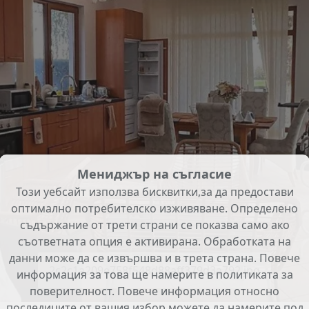
Мениджър на съгласие
Този уебсайт използва бисквитки,за да предостави
оптимално потребителско изживяване. Определено
съдържание от трети страни се показва само ако
съответната опция е активирана. Обработката на
данни може да се извършва и в трета страна. Повече
2c2c1a209e758f548d88aff379d3a792.jpg
информация за това ще намерите в политиката за
поверителност. Повече информация относно
последиците от вашия избор можете да намерите под