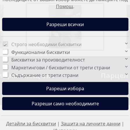
Помощ
.
Строго необходими бисквитки
Функционални бисквитки
Бисквитки за производителност
Маркетингови / бисквитки от трети страни
щна площ ок.:
Парцел 
Съдържание от трети страни
180 м²
500 м
Детайли за бисквитки
|
Защита на личните данни
|