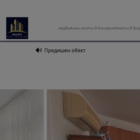
недвижими имоти в България
Имоти в Гру
Предишен обект