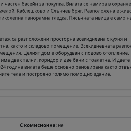
и частен басейн за покупка. Вилата се намира в охраня
Ахелой, Каблешково и Слънчев бряг. Разположена е жив
ликолепна панорамна гледка. Пясъчната ивица е само на
 етаж са разположени просторна всекидневна с кухня и
етна, както и складово помещение. Всекидневната разпо
омещения. Целият дом е оборудван с подово отопление.
ма две спални, коридор и две бани с тоалетна. И двете
024 година вилата беше основно реновирана както отвън
ните тела и построено голямо помощно здание.
С комисионна
: не