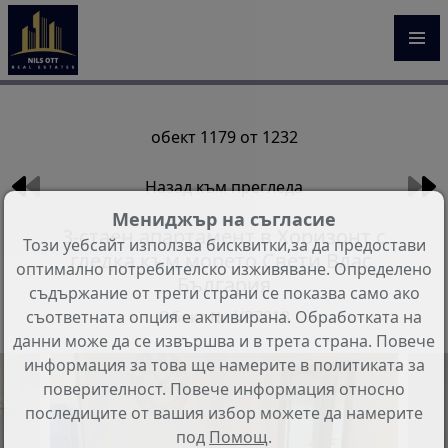
обект 1179 от 1232
Назад към прегледа
Мениджър на съгласие
3-стаен апартамент в Хоризонт с
Този уебсайт използва бисквитки,за да предостави
гледка към морето Свети Влас,
оптимално потребителско изживяване. Определено
България
съдържание от трети страни се показва само ако
Обект №: VP7018
съответната опция е активирана. Обработката на
данни може да се извършва и в трета страна. Повече
информация за това ще намерите в политиката за
поверителност. Повече информация относно
последиците от вашия избор можете да намерите
под
Помощ
.