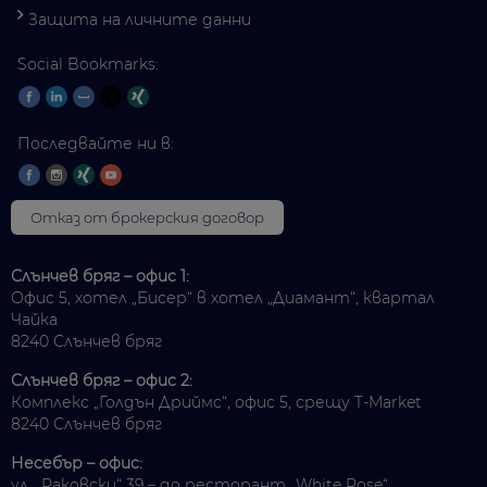
Защита на личните данни
Social Bookmarks:
Последвайте ни в:
Отказ от брокерския договор
Слънчев бряг – офис 1:
Офис 5, хотел „Бисер“ в хотел „Диамант“, квартал
Чайка
8240 Слънчев бряг
Слънчев бряг – офис 2:
Комплекс „Голдън Дриймс“, офис 5, срещу T-Market
8240 Слънчев бряг
Несебър – офис:
ул. „Раковски“ 39 – до ресторант „White Rose“