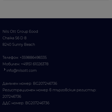
Nils Ott Group Eood
Chaika 56 D 8
8240 Sunny Beach
Телефон:
+359886498335
Мобилен:
+49151 61026378
info@nilsott.com
Данъчен номер: BG207246736
Регистрационен номер в търговския регистър:
207246736
ДДС номер: BG207246736