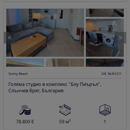
Sunny Beach
Об. № N1211
Голяма студио в комплекс "Блу Пиъръл",
Слънчев бряг, България
78.800 €
59 м²
1