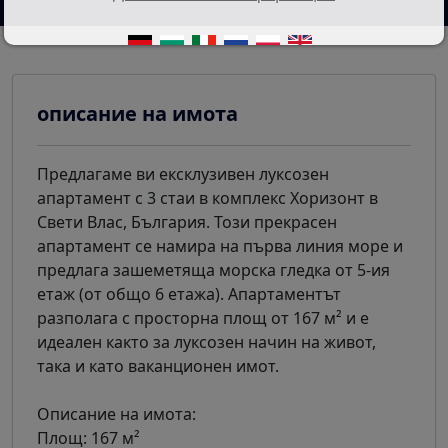
описание на имота
Предлагаме ви ексклузивен луксозен
апартамент с 3 стаи в комплекс Хоризонт в
Свети Влас, България. Този прекрасен
апартамент се намира на първа линия море и
предлага зашеметяща морска гледка от 5-ия
етаж (от общо 6 етажа). Апартаментът
разполага с просторна площ от 167 м² и е
идеален както за луксозен начин на живот,
така и като ваканционен имот.
Описание на имота:
Площ: 167 м²