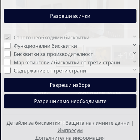
Строго необходими бисквитки
Функционални бисквитки
+19
Бисквитки за производителност
Маркетингови / бисквитки от трети страни
Съдържание от трети страни
Цена:
Жилищна площ
215.000 €
ок.:
167 м²
Брой стаи:
Детайли за бисквитки
|
Защита на личните данни
|
3
Импресум
Допълнителна информация