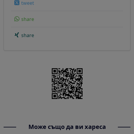
tweet
share
share
Може също да ви хареса