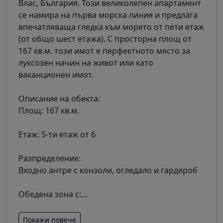
Влас, България. Този великолепен апартамент
се намира на първа морска линия и предлага
впечатляваща гледка към морето от пети етаж
(от общо шест етажа). С просторна площ от
167 кв.м. този имот е перфектното място за
луксозен начин на живот или като
ваканционен имот.
Описание на обекта:
Площ: 167 кв.м.
Етаж: 5-ти етаж от 6
Разпределение:
Входно антре с конзоли, огледало и гардероб
Обедена зона с:
…
Покажи повече