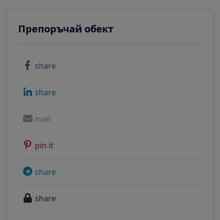
Препоръчай обект
share
share
mail
pin it
share
share