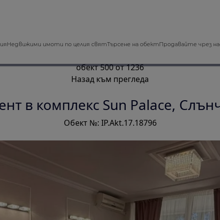
зия
Недвижими имоти по целия свят
Търсене на обект
Продавайте чрез на
обект 500 от 1236
Назад към прегледа
нт в комплекс Sun Palace, Слън
Обект №: IP.Akt.17.18796