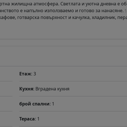
ртна жилищна атмосфера. Светлата и уютна дневна е о
ранството е напълно използваемо и готово за нанасяне. 
афове, готварска повърхност и качулка, хладилник, пер
Етаж
: 3
Кухня
: Вградена кухня
брой спални
: 1
Тераса
: 1