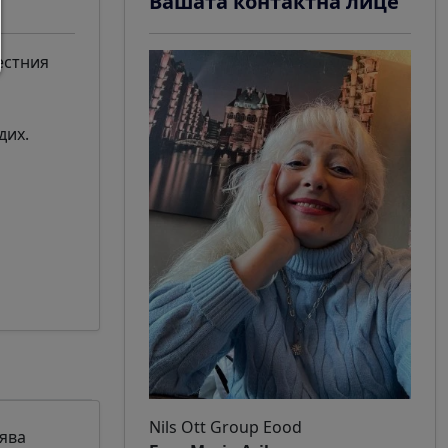
Вашата контактна лице
естния
дих.
Nils Ott Group Eood
ява