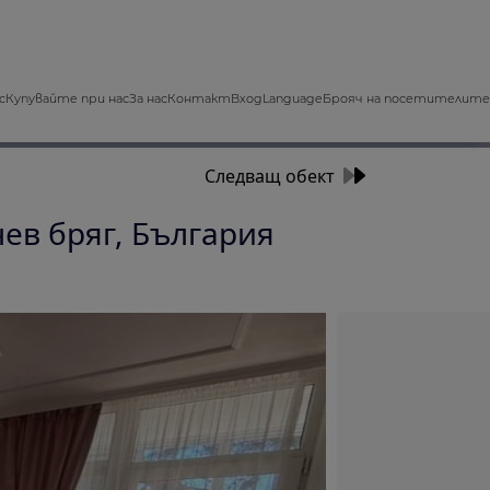
с
Купувайте при нас
За нас
Контакт
Вход
Language
Брояч на посетителите
Следващ обект
чев бряг, България