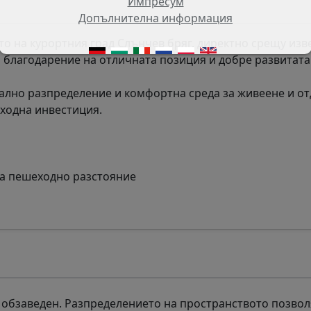
Импресум
Допълнителна информация
то на курортния град Слънчев бряг, директно срещу изв
ии благодарение на отличната позиция и добре развитата
лно разпределение и комфортна среда за живеене и от
оходна инвестиция.
на пешеходно разстояние
 обзаведен. Разпределението на пространството позвол