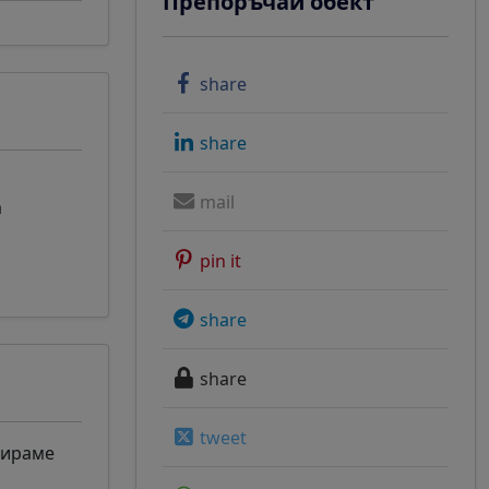
Препоръчай обект
share
share
mail
а
pin it
share
share
tweet
тираме