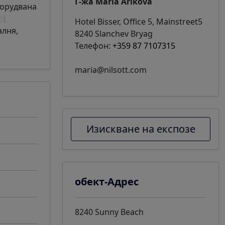
Г-жа Maria Arikova
борудвана
🍽
Hotel Bisser, Office 5, Mainstreet5
алня,
8240 Slanchev Bryag
Телефон:
+359 87 7107315
maria@nilsott.com
Изискване на експозе
обект-Адрес
8240 Sunny Beach