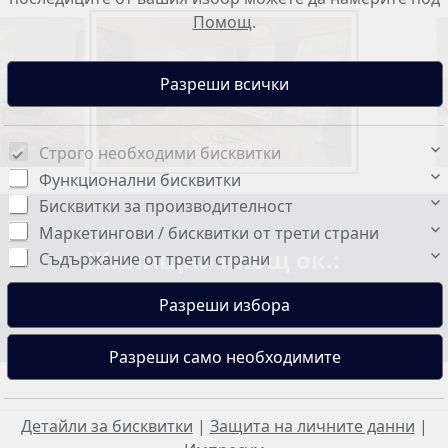
Помощ
.
Строго необходими бисквитки
Функционални бисквитки
Бисквитки за производителност
Маркетингови / бисквитки от трети страни
Жилищна площ ок.:
Съдържание от трети страни
74 м²
Детайли за бисквитки
|
Защита на личните данни
|