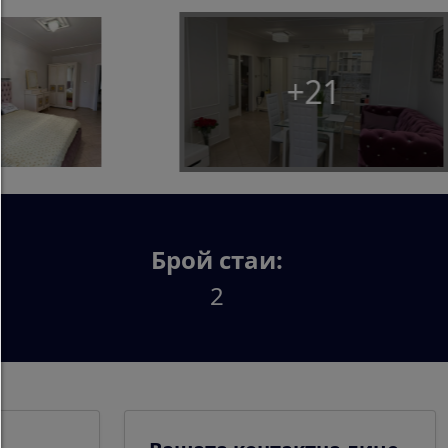
Всякакви бисквитки като например
тракинг,аналитични и съдържание от трети стр
+21
Разреши избора:
Ще се допускат само онези бисквитки или съдъ
от трети страни,които сте избрали чрез отметк
Разреши само необходимите:
Ще се допуснат само технически необходи
бисквитки,без съдържание от трети страни
Брой стаи:
Можете да промените настройките за бисквитк
2
всяко време тук:
Детайли за бисквитки
|
Защита на личните да
Импресум
Назад