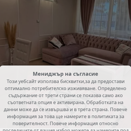
Мениджър на съгласие
Този уебсайт използва бисквитки,за да предостави
оптимално потребителско изживяване. Определено
съдържание от трети страни се показва само ако
съответната опция е активирана. Обработката на
данни може да се извършва и в трета страна. Повече
информация за това ще намерите в политиката за
поверителност. Повече информация относно
последиците от вашия избор можете да намерите под