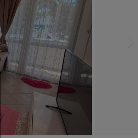
Мениджър на съгласие
ПОМОЩ
За да продължите,трябва да изберете настройк
бисквитки. По-долу ще намерите обяснение 
различните опции и тяхното значение.
Разреши всички: