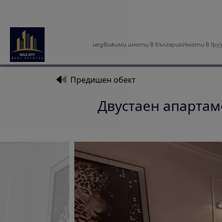
недвижими имоти в България
Имоти в Гру
Предишен обект
Двустаен апартаме