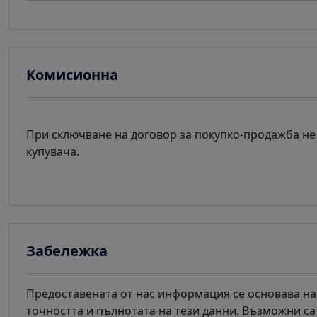
Комисионна
При сключване на договор за покупко-продажба не 
купувача.
Забележка
Предоставената от нас информация се основава на
точността и пълнотата на тези данни. Възможни с