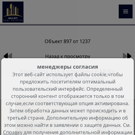
Объект 897 от 1237
Назад к просмотру
менеджеры согласия
Квартира 1+2 в комплексе Midia
Этот веб-сайт использует файлы cookie,чтобы
Resort, Ахелой, Болгария
предложить посетителям оптимальный
№ объекта: EREmidia313
пользовательский интерфейс. Определенный
сторонний контент отображается только в том
случае,если соответствующая опция активирована.
Затем обработка данных может происходить и в
третьей стране. Дополнительную информацию об
этом можно найти в заявлении о защите данных. См.
Справку
для получения дополнительной информации