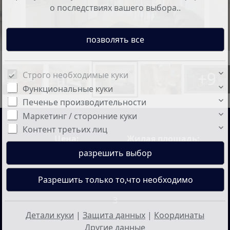
о последствиях вашего выбора..
photo 6 2025-10-30 13-29-53
+9
Строго необходимые куки
Функциональные куки
Печенье производительности
Маркетинг / сторонние куки
Контент третьих лиц
Цена:
Жилая площадь:
108.000 €
92 кв.м
Количество
комнат:
3
Детали куки
|
Защита данных
|
Координаты
Другие данные