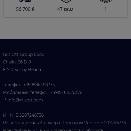
56.700 €
47 кв.м
1
Nils Ott Group Eood
Chaika 56 D 8
8240 Sunny Beach
Телефон:
+359886498335
Мобильный телефон:
+49151 61026378
info@nilsott.com
ИНН: BG207246736
Регистрационный номер в Торговом Реестре: 207246736
Идентификационный номер налога с оборота: