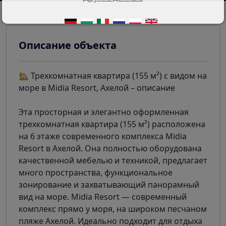
Описание объекта
🏡 Трехкомнатная квартира (155 м²) с видом на
море в Midia Resort, Ахелой – описание
Эта просторная и элегантно оформленная
трехкомнатная квартира (155 м²) расположена
на 6 этаже современного комплекса Midia
Resort в Ахелой. Она полностью оборудована
качественной мебелью и техникой, предлагает
много пространства, функциональное
зонирование и захватывающий панорамный
вид на море. Midia Resort — современный
комплекс прямо у моря, на широком песчаном
пляже Ахелой. Идеально подходит для отдыха