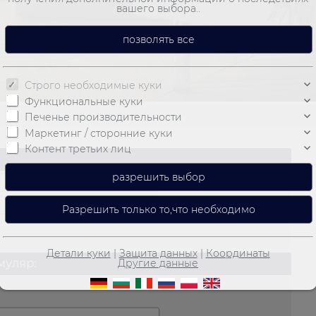
вашего выбора..
Строго необходимые куки
Функциональные куки
Печенье производительности
Маркетинг / сторонние куки
Контент третьих лиц
Детали куки
|
Защита данных
|
Координаты
муляр:
Другие данные