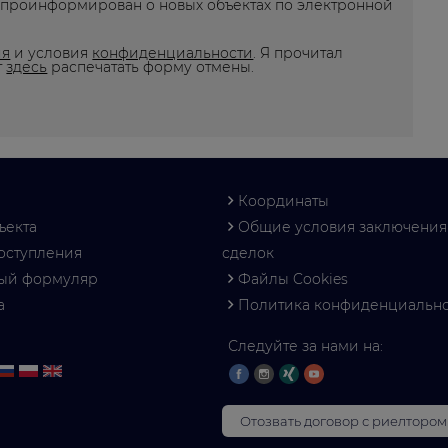
о проинформирован о новых объектах по электронной
ия
и условия
конфиденциальности
. Я прочитал
т
здесь
распечатать форму отмены.
Координаты
ъекта
Общие условия заключения
оступления
сделок
ный формуляр
Файлы Cookies
а
Политика конфиденциальн
Следуйте за нами на:
Отозвать договор с риелтором