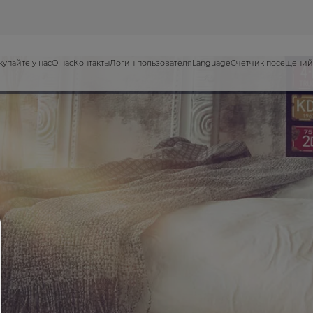
купайте у нас
О нас
Контакты
Логин пользователя
Language
Счетчик посещений
менеджеры согласия
ПОМОЩЬ
Чтобы продолжить,вы должны выбрать файл cookie
вы найдете объяснение различных вариантов и 
значения.