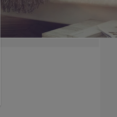
позволять все:
Любые файлы cookie,такие как файлы cookie дл
отслеживания и аналитики,а также контент третьих
разрешить выбор:
Разрешен только сторонний контент или типы фа
cookie,которые вы отметили флажками.
Разрешить только то,что необходимо:
Разрешены только технически необходимые фа
cookie,а не сторонний контент.
Вы можете изменить настройки cookie здесь в л
время:
Детали куки
|
Защита данных
|
Координаты
Назад