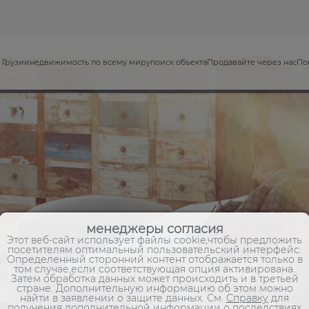
 Грузии
недвижимость по всему миру
поиск объекта
Продавайте через нас
По
менеджеры согласия
Этот веб-сайт использует файлы cookie,чтобы предложить
посетителям оптимальный пользовательский интерфейс.
Определенный сторонний контент отображается только в
том случае,если соответствующая опция активирована.
Затем обработка данных может происходить и в третьей
стране. Дополнительную информацию об этом можно
найти в заявлении о защите данных. См.
Справку
для
получения дополнительной информации о последствиях