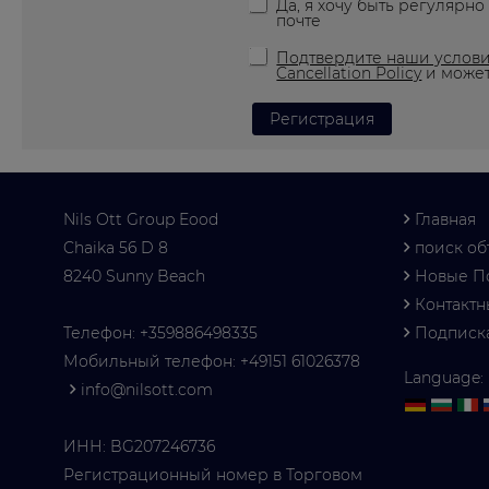
Да, я хочу быть регулярн
почте
Подтвердите наши услов
Cancellation Policy
и може
Nils Ott Group Eood
Главная
Chaika 56 D 8
поиск об
8240 Sunny Beach
Новые П
Контакт
Телефон:
+359886498335
Подписк
Мобильный телефон:
+49151 61026378
Language:
info@nilsott.com
ИНН: BG207246736
Регистрационный номер в Торговом