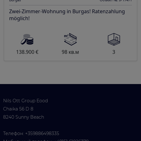
Zwei-Zimmer-Wohnung in Burgas! Ratenzahlung
möglich!
138.900 €
98 кв.м
3
Nils Ott Group Eood
Chaika 56 D 8
8240 Sunny Beach
Телефон:
+359886498335