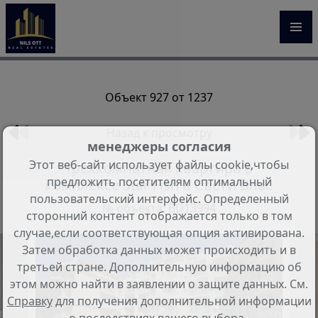
Объект 927 от 1237
Назад к просмотру
менеджеры согласия
Этот веб-сайт использует файлы cookie,чтобы
Трехкомнатная квартира в
предложить посетителям оптимальный
комплексе Star Fish в Свети Влас
пользовательский интерфейс. Определенный
№ объекта: BD13994
сторонний контент отображается только в том
случае,если соответствующая опция активирована.
Затем обработка данных может происходить и в
третьей стране. Дополнительную информацию об
этом можно найти в заявлении о защите данных. См.
Справку
для получения дополнительной информации
о последствиях вашего выбора..