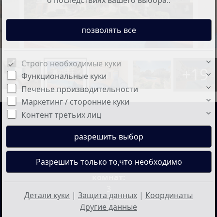
Строго необходимые куки
+19
Функциональные куки
Печенье производительности
Маркетинг / сторонние куки
Контент третьих лиц
Цена:
Жилая площадь:
126.000 €
97 кв.м
Количество
комнат:
3
Детали куки
|
Защита данных
|
Координаты
Другие данные