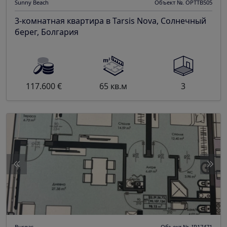
Sunny Beach
Объект №. OPTTB505
3-комнатная квартира в Tarsis Nova, Солнечный
берег, Болгария
117.600 €
65 кв.м
3
Burgas
Объект №. IP17471