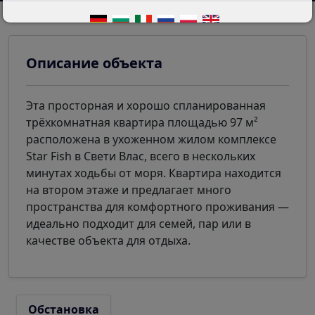
Описание объекта
Эта просторная и хорошо спланированная
трёхкомнатная квартира площадью 97 м²
расположена в ухоженном жилом комплексе
Star Fish в Свети Влас, всего в нескольких
минутах ходьбы от моря. Квартира находится
на втором этаже и предлагает много
пространства для комфортного проживания —
идеально подходит для семей, пар или в
качестве объекта для отдыха.
Обстановка