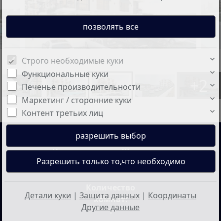
Строго необходимые куки
Функциональные куки
+2
Печенье производительности
Маркетинг / сторонние куки
Контент третьих лиц
Цена:
Жилая площадь:
68.650 €
41 кв.м
Количество
Детали куки
|
Защита данных
|
Координаты
комнат:
Другие данные
1