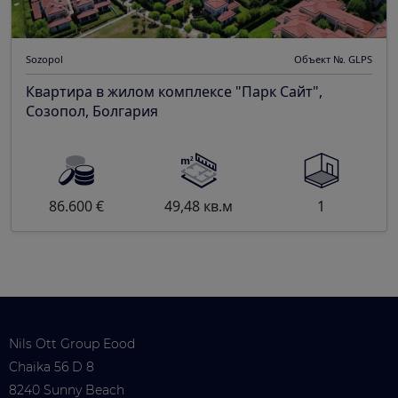
Sozopol
Объект №. GLPS
Квартира в жилом комплексе "Парк Сайт",
Созопол, Болгария
86.600 €
49,48 кв.м
1
Nils Ott Group Eood
Chaika 56 D 8
8240 Sunny Beach