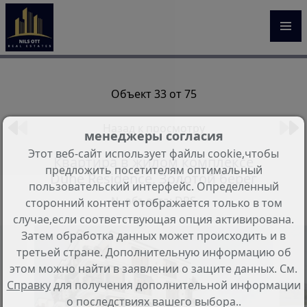
Объект 33 от 75
Назад к просмотру
менеджеры согласия
Этот веб-сайт использует файлы cookie,чтобы
Квартира в жилом комплексе
предложить посетителям оптимальный
Dune Residence, Золотой берег
пользовательский интерфейс. Определенный
№ объекта: DRS
сторонний контент отображается только в том
случае,если соответствующая опция активирована.
Затем обработка данных может происходить и в
третьей стране. Дополнительную информацию об
этом можно найти в заявлении о защите данных. См.
Справку
для получения дополнительной информации
о последствиях вашего выбора..