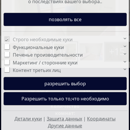
о последствиях вашего выбора..
Строго необходимые куки
Функциональные куки
+15
Печенье производительности
Маркетинг / сторонние куки
Контент третьих лиц
Цена:
Жилая площадь:
275.000 €
122 кв.м
Количество
комнат:
Детали куки
|
Защита данных
|
Координаты
3
Другие данные