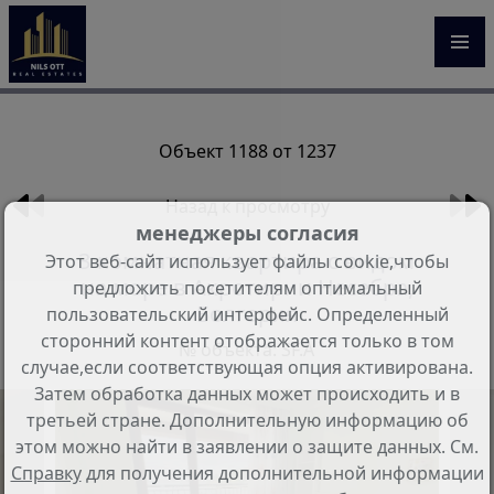
Объект 1188 от 1237
Назад к просмотру
менеджеры согласия
3-комнатная квартира с видом
Этот веб-сайт использует файлы cookie,чтобы
на море в Акротирии Несебра,
предложить посетителям оптимальный
Болгария
пользовательский интерфейс. Определенный
сторонний контент отображается только в том
№ объекта: SF.A
случае,если соответствующая опция активирована.
Затем обработка данных может происходить и в
третьей стране. Дополнительную информацию об
этом можно найти в заявлении о защите данных. См.
Справку
для получения дополнительной информации