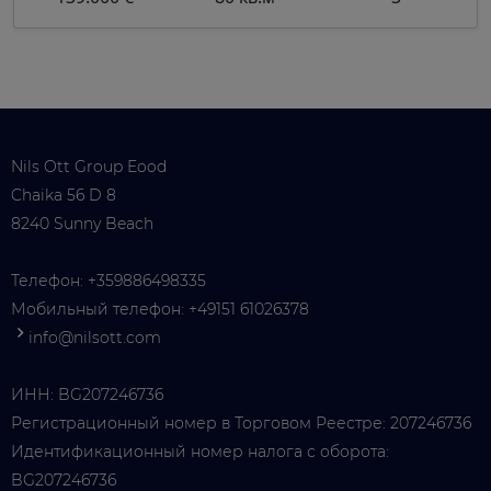
Nils Ott Group Eood
Chaika 56 D 8
8240 Sunny Beach
Телефон:
+359886498335
Мобильный телефон:
+49151 61026378
info@nilsott.com
ИНН: BG207246736
Регистрационный номер в Торговом Реестре: 207246736
Идентификационный номер налога с оборота:
BG207246736