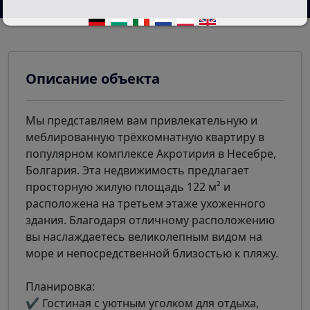
Описание объекта
Мы представляем вам привлекательную и
меблированную трёхкомнатную квартиру в
популярном комплексе Акротирия в Несебре,
Болгария. Эта недвижимость предлагает
просторную жилую площадь 122 м² и
расположена на третьем этаже ухоженного
здания. Благодаря отличному расположению
вы наслаждаетесь великолепным видом на
море и непосредственной близостью к пляжу.
Планировка:
✔ Гостиная с уютным уголком для отдыха,