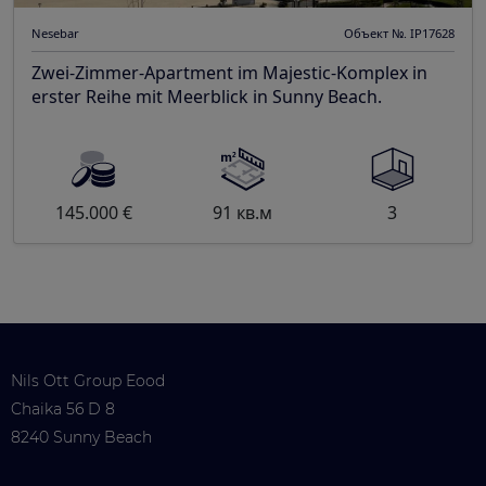
Nesebar
Объект №. IP17628
Zwei-Zimmer-Apartment im Majestic-Komplex in
erster Reihe mit Meerblick in Sunny Beach.
145.000 €
91 кв.м
3
Nils Ott Group Eood
Chaika 56 D 8
8240 Sunny Beach