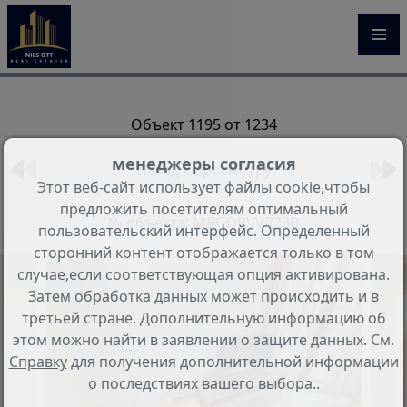
Объект 1195 от 1234
менеджеры согласия
Назад к просмотру
Этот веб-сайт использует файлы cookie,чтобы
предложить посетителям оптимальный
№ объекта: MBGDBVVR23B
пользовательский интерфейс. Определенный
сторонний контент отображается только в том
случае,если соответствующая опция активирована.
Затем обработка данных может происходить и в
третьей стране. Дополнительную информацию об
этом можно найти в заявлении о защите данных. См.
Справку
для получения дополнительной информации
о последствиях вашего выбора..