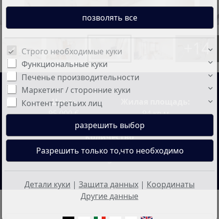
+14
Строго необходимые куки
Функциональные куки
Печенье производительности
Маркетинг / сторонние куки
Цена:
Жилая площадь:
Контент третьих лиц
95.000 €
94 кв.м
Количество
комнат:
3
Детали куки
|
Защита данных
|
Координаты
Другие данные