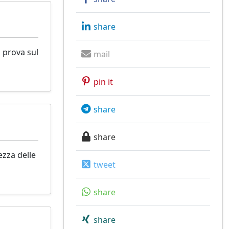
share
 prova sul
mail
pin it
share
share
ezza delle
tweet
share
share