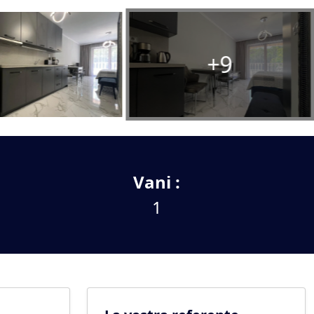
+9
Vani :
1