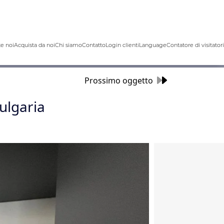
e noi
Acquista da noi
Chi siamo
Contatto
Login clienti
Language
Contatore di visitatori
Prossimo oggetto
ulgaria