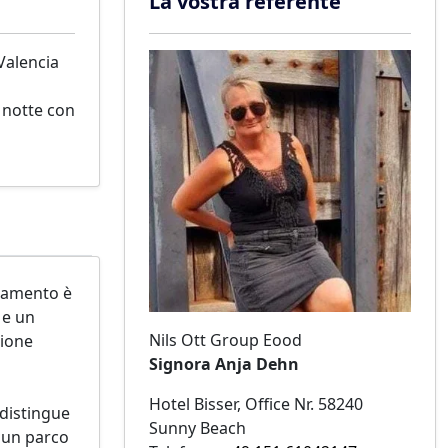
La vostra referente
Valencia
 notte con
rtamento è
 e un
Nils Ott Group Eood
zione
Signora Anja Dehn
Hotel Bisser, Office Nr. 58240
 distingue
Sunny Beach
o un parco