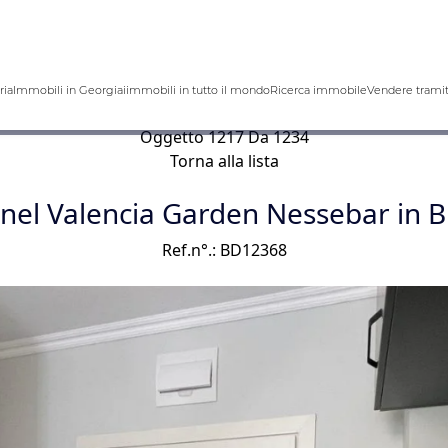
ria
Immobili in Georgia
iimmobili in tutto il mondo
Ricerca immobile
Vendere tramit
Oggetto 1217 Da 1234
Torna alla lista
 nel Valencia Garden Nessebar in B
Ref.n°.: BD12368