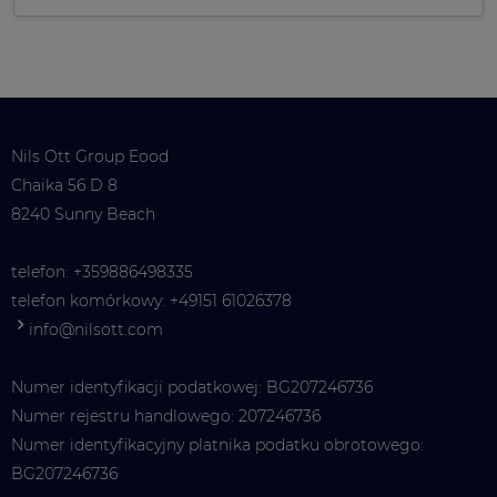
Nils Ott Group Eood
Chaika 56 D 8
8240 Sunny Beach
telefon:
+359886498335
telefon komórkowy:
+49151 61026378
info@nilsott.com
Numer identyfikacji podatkowej: BG207246736
Numer rejestru handlowego: 207246736
Numer identyfikacyjny platnika podatku obrotowego:
BG207246736