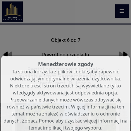
Objekt 6 od 7
Powrót do przegladu
Menedżerowie zgody
Rental apartments in Aheloy
Ta strona korzysta z plików cookie,aby zapewnić
available from September for long-
odwiedzającym optymalne wrażenia użytkownika.
term rent, Bulgaria
Niektóre treści stron trzecich są wyświetlane tylko
numeru objektu: M-01N
wtedy,gdy aktywowana jest odpowiednia opcja.
Przetwarzanie danych może wówczas odbywać się
również w państwie trzecim. Więcej informacji na ten
temat można znaleźć w oświadczeniu o ochronie
danych. Zobacz
Pomoc
,aby uzyskać więcej informacji na
temat implikacji twojego wyboru.