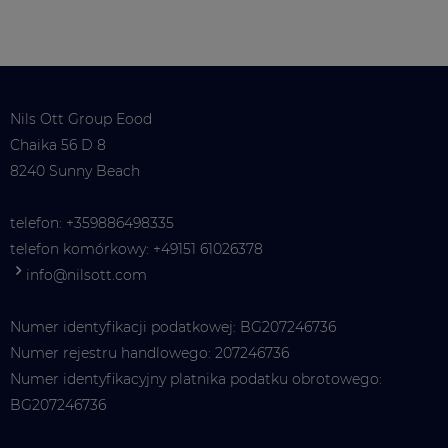
Nils Ott Group Eood
Chaika 56 D 8
8240 Sunny Beach
telefon:
+359886498335
telefon komórkowy:
+49151 61026378
info@nilsott.com
Numer identyfikacji podatkowej: BG207246736
Numer rejestru handlowego: 207246736
Numer identyfikacyjny platnika podatku obrotowego:
BG207246736