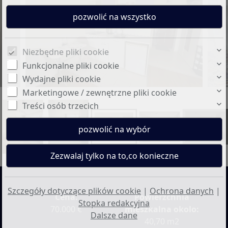
Niezbędne pliki cookie
Funkcjonalne pliki cookie
Wydajne pliki cookie
Marketingowe / zewnętrzne pliki cookie
Treści osób trzecich
+6
Szczegóły dotyczące plików cookie
|
Ochrona danych
|
Cena:
Powierzchnia
Stopka redakcyjna
70.000 €
mieszkalna okolo:
Dalsze dane
40,70 m2