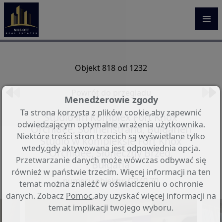
Objekt 818 od 1232
Powrót do przegladu
Menedżerowie zgody
Ta strona korzysta z plików cookie,aby zapewnić
Studio im Komplex Fort Knox
odwiedzającym optymalne wrażenia użytkownika.
Orchidee, Sonnenstrand, Bulgarien
Niektóre treści stron trzecich są wyświetlane tylko
Studio w kompleksie Fort Knox
wtedy,gdy aktywowana jest odpowiednia opcja.
Orchidee, Słoneczny Brzeg,
Przetwarzanie danych może wówczas odbywać się
Bułgaria
również w państwie trzecim. Więcej informacji na ten
numeru objektu: GP40.70
temat można znaleźć w oświadczeniu o ochronie
danych. Zobacz
Pomoc
,aby uzyskać więcej informacji na
temat implikacji twojego wyboru.