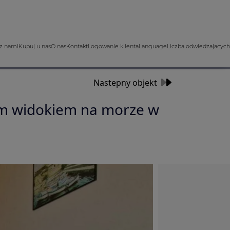
z nami
Kupuj u nas
O nas
Kontakt
Logowanie klienta
Language
Liczba odwiedzajacych
Nastepny objekt
m widokiem na morze w