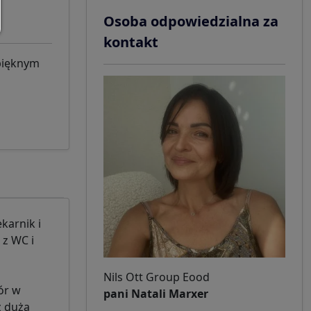
Osoba odpowiedzialna za
kontakt
pięknym
karnik i
 z WC i
Nils Ott Group Eood
ór w
pani Natali Marxer
z dużą