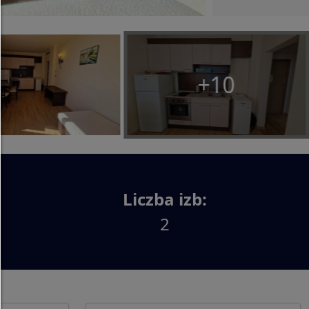
pozwolić na wybór:
Dozwolone są tylko treści osób trzecich lub typy p
cookie,które zaznaczyłeś w polach wyboru.
+10
Zezwalaj tylko na to,co konieczne:
Dozwolone są tylko pliki cookie niezbędne ze wzg
technicznych i żadne treści osób trzecich.
Tutaj możesz zmienić ustawienia plików cookie
dowolnym momencie:
Szczegóły dotyczące plików cookie
|
Ochrona dan
Liczba izb:
Stopka redakcyjna
2
z powrotem