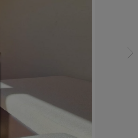
Menedżerowie zgody
POMOC
Aby kontynuować,musisz wybrać plik cookie. Pon
znajdziesz wyjaśnienie różnych opcji i ich znacze
pozwolić na wszystko:
Wszelkie pliki cookie,takie jak śledzące i analityczne
cookie oraz treści osób trzecich.