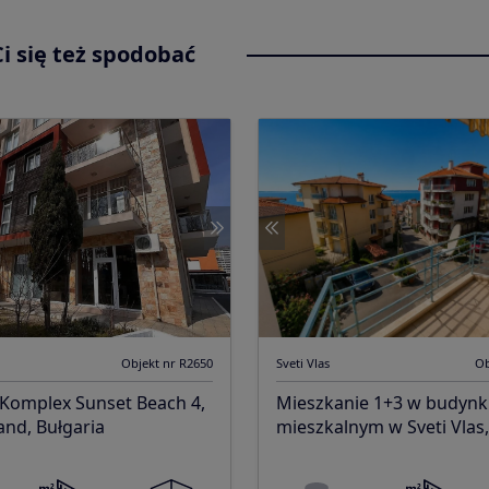
i się też spodobać
Objekt nr R2650
Sveti Vlas
Ob
 Komplex Sunset Beach 4,
Mieszkanie 1+3 w budyn
nd, Bułgaria
mieszkalnym w Sveti Vlas,