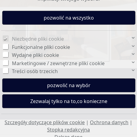
Niezbędne pliki cookie
Funkcjonalne pliki cookie
Wydajne pliki cookie
Marketingowe / zewnętrzne pliki cookie
Treści osób trzecich
Powierzchnia mieszkalna okolo:
67 m2
Szczegóły dotyczące plików cookie
|
Ochrona danych
|
Stopka redakcyjna
Dalsze dane