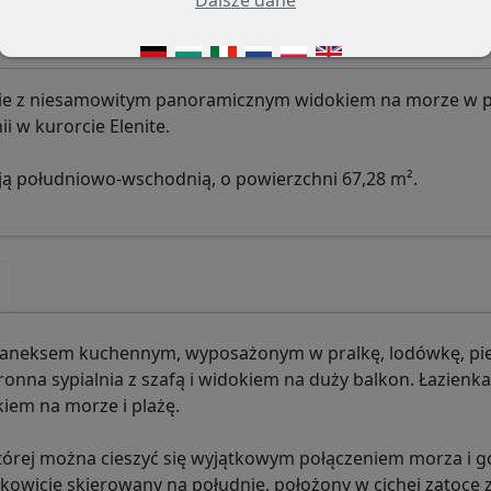
ie z niesamowitym panoramicznym widokiem na morze w 
i w kurorcie Elenite.
ycją południowo-wschodnią, o powierzchni 67,28 m².
 z aneksem kuchennym, wyposażonym w pralkę, lodówkę, pie
stronna sypialnia z szafą i widokiem na duży balkon. Łazienka
iem na morze i plażę.
której można cieszyć się wyjątkowym połączeniem morza i g
kowicie skierowany na południe, położony w cichej zatoce 