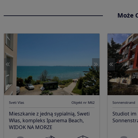
Może C
Sveti Vlas
Objekt nr M62
Sonnenstrand
Mieszkanie z jedną sypialnią, Sweti
Studiot im
Włas, kompleks Ipanema Beach,
Sonnenstra
WIDOK NA MORZE