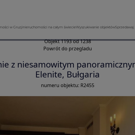
ości w Gruzji
nieruchomości na całym świecie
Wyszukiwanie objektów
Sprzedawaj 
Objekt 1193 od 1238
Powrót do przegladu
ie z niesamowitym panoramiczny
Elenite, Bułgaria
numeru objektu: R2455