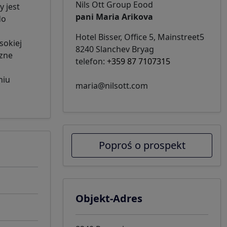
Nils Ott Group Eood
 jest
pani Maria Arikova
do
Hotel Bisser, Office 5, Mainstreet5
sokiej
8240 Slanchev Bryag
czne
telefon:
+359 87 7107315
niu
maria@nilsott.com
Poproś o prospekt
Objekt-Adres