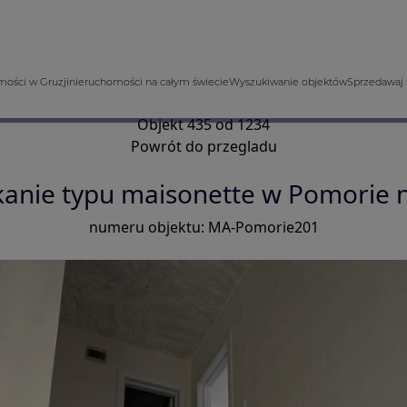
ości w Gruzji
nieruchomości na całym świecie
Wyszukiwanie objektów
Sprzedawaj 
Objekt 435 od 1234
Powrót do przegladu
nie typu maisonette w Pomorie n
numeru objektu: MA-Pomorie201