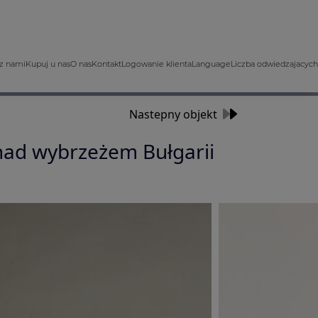
z nami
Kupuj u nas
O nas
Kontakt
Logowanie klienta
Language
Liczba odwiedzajacych
Nastepny objekt
ad wybrzeżem Bułgarii