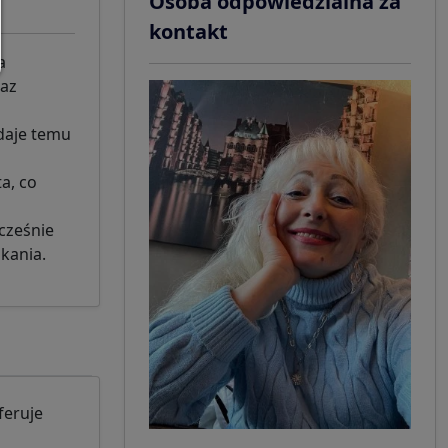
Osoba odpowiedzialna za
kontakt
a
raz
adaje temu
a, co
cześnie
kania.
feruje