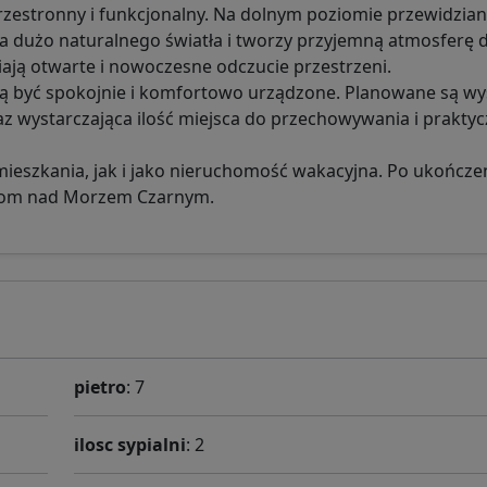
estronny i funkcjonalny. Na dolnym poziomie przewidziany
nia dużo naturalnego światła i tworzy przyjemną atmosferę 
ają otwarte i nowoczesne odczucie przestrzeni.
gą być spokojnie i komfortowo urządzone. Planowane są wy
z wystarczająca ilość miejsca do przechowywania i prakty
mieszkania, jak i jako nieruchomość wakacyjna. Po ukończe
y dom nad Morzem Czarnym.
pietro
: 7
ilosc sypialni
: 2