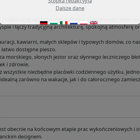
Stopka redakcyjna
Dalsze dane
 i najbardziej autentycznych dzielnic bułgarskiego wybrzeż
pie i łączy tradycyjną architekturę, spokojną atmosferę o
tauracji, kawiarni, małych sklepów i typowych domów, co n
 łatwo dostępne pieszo.
a morskiego, słonych jezior oraz słynnego leczniczego błot
k i zdrowie.
raz wszystkie niezbędne placówki codziennego użytku. Jedno
 idealną zarówno na wakacje, jak i do całorocznego zamiesz
st obecnie na końcowym etapie prac wykończeniowych i o
ganckim designem.