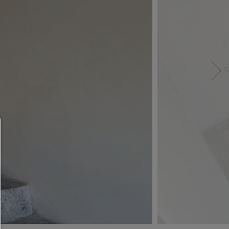
Menedżerowie zgody
POMOC
Aby kontynuować,musisz wybrać plik cookie. Pon
znajdziesz wyjaśnienie różnych opcji i ich znacze
pozwolić na wszystko:
Wszelkie pliki cookie,takie jak śledzące i analityczne