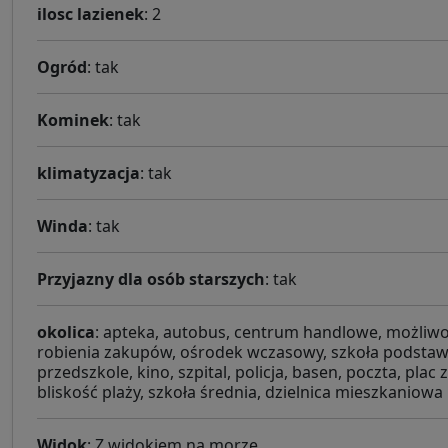
ilosc lazienek
: 2
Ogród
: tak
Kominek
: tak
klimatyzacja
: tak
Winda
: tak
Przyjazny dla osób starszych
: tak
okolica
: apteka, autobus, centrum handlowe, możliw
robienia zakupów, ośrodek wczasowy, szkoła podsta
przedszkole, kino, szpital, policja, basen, poczta, plac
bliskość plaży, szkoła średnia, dzielnica mieszkaniowa
Widok
: Z widokiem na morze