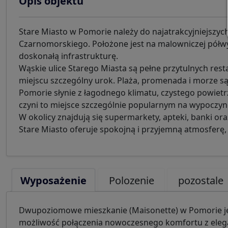
Opis objektu
Stare Miasto w Pomorie należy do najatrakcyjniejszych
Czarnomorskiego. Położone jest na malowniczej półwys
doskonałą infrastrukturę.
Wąskie ulice Starego Miasta są pełne przytulnych res
miejscu szczególny urok. Plaża, promenada i morze są
Pomorie słynie z łagodnego klimatu, czystego powietrz
czyni to miejsce szczególnie popularnym na wypoczyne
W okolicy znajdują się supermarkety, apteki, banki o
Stare Miasto oferuje spokojną i przyjemną atmosferę,
Wyposażenie
Polozenie
pozostale
Dwupoziomowe mieszkanie (Maisonette) w Pomorie je
możliwość połączenia nowoczesnego komfortu z ele