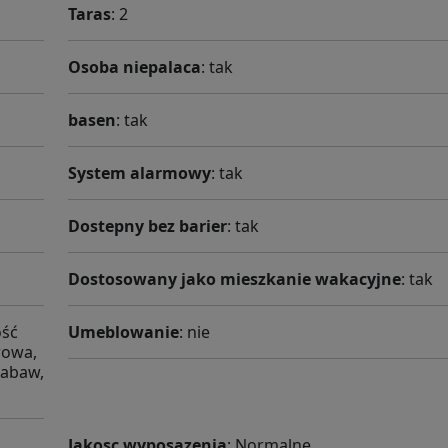
Taras
: 2
Osoba niepalaca
: tak
basen
: tak
System alarmowy
: tak
Dostepny bez barier
: tak
Dostosowany jako mieszkanie wakacyjne
: tak
ość
Umeblowanie
: nie
wowa,
 zabaw,
Jakosc wyposazenia
: Normalne