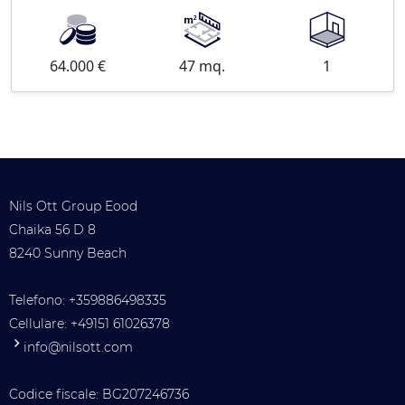
64.000 €
47 mq.
1
Nils Ott Group Eood
Chaika 56 D 8
8240 Sunny Beach
Telefono:
+359886498335
Cellulare:
+49151 61026378
info@nilsott.com
Codice fiscale: BG207246736