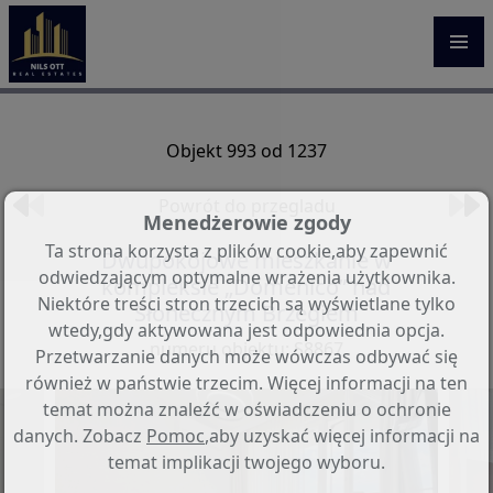
Objekt 993 od 1237
Powrót do przegladu
Menedżerowie zgody
Ta strona korzysta z plików cookie,aby zapewnić
Dwupokojowe mieszkanie w
odwiedzającym optymalne wrażenia użytkownika.
kompleksie „Domenico” nad
Niektóre treści stron trzecich są wyświetlane tylko
Słonecznym Brzegiem
wtedy,gdy aktywowana jest odpowiednia opcja.
numeru objektu: S8867
Przetwarzanie danych może wówczas odbywać się
również w państwie trzecim. Więcej informacji na ten
temat można znaleźć w oświadczeniu o ochronie
danych. Zobacz
Pomoc
,aby uzyskać więcej informacji na
temat implikacji twojego wyboru.