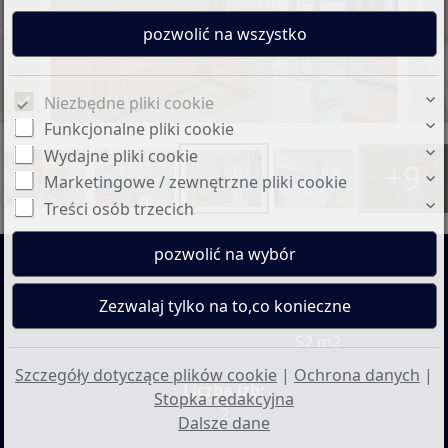
Niezbędne pliki cookie
Funkcjonalne pliki cookie
Wydajne pliki cookie
+9
Marketingowe / zewnętrzne pliki cookie
Treści osób trzecich
Cena:
Powierzchnia
100.000 €
mieszkalna okolo:
52 m2
Szczegóły dotyczące plików cookie
|
Ochrona danych
|
Liczba izb:
Stopka redakcyjna
2
Dalsze dane