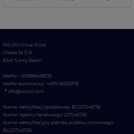
Nils Ott Group Eood
Chaika 56 D 8
8240 Sunny Beach
telefon:
+359886498335
telefon komórkowy:
+49151 61026378
info@nilsott.com
Numer identyfikacji podatkowej: BG207246736
Numer rejestru handlowego: 207246736
Numer identyfikacyjny platnika podatku obrotowego:
BG207246736