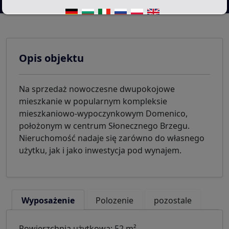
Opis objektu
Na sprzedaż nowoczesne dwupokojowe
mieszkanie w popularnym kompleksie
mieszkaniowo-wypoczynkowym Domenico,
położonym w centrum Słonecznego Brzegu.
Nieruchomość nadaje się zarówno do własnego
użytku, jak i jako inwestycja pod wynajem.
Wyposażenie
Polozenie
pozostale
Powierzchnia użytkowa: 52 m²