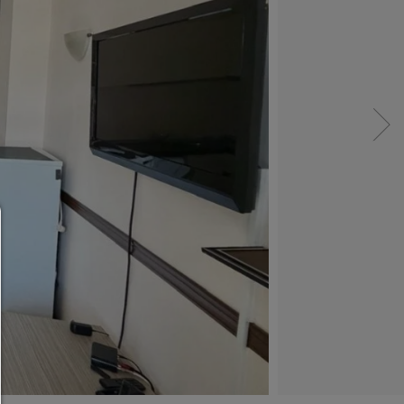
Consent Manager
HILFE
Um fortfahren zu können,müssen Sie eine Cook
Auswahl treffen. Nachfolgend erhalten Sie ein
Erläuterung der verschiedenen Optionen und ih
Bedeutung.