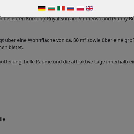
im beliebten Komplex Royal Sun am Sonnenstrand (Sunny Be
t über eine Wohnfläche von ca. 80 m² sowie über eine gro
en bietet.
fteilung, helle Räume und die attraktive Lage innerhalb ei
ile