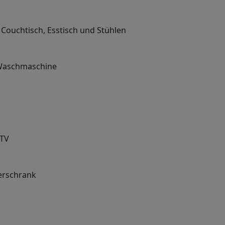
ouchtisch, Esstisch und Stühlen
d Waschmaschine
 TV
derschrank