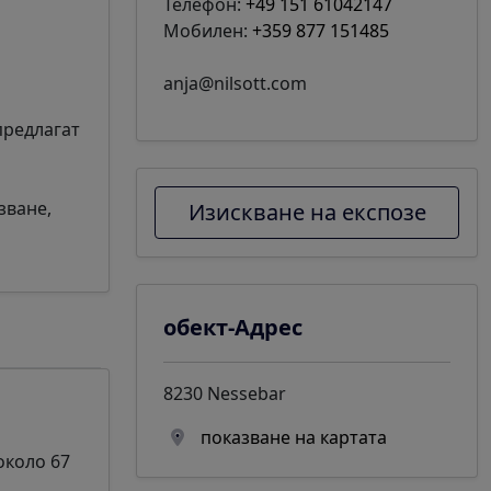
Телефон:
+49 151 61042147
Мобилен:
+359 877 151485
anja@nilsott.com
предлагат
зване,
Изискване на експозе
обект-Адрес
8230 Nessebar
показване на картата
около 67