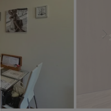
Мениджър на съгласие
ПОМОЩ
За да продължите,трябва да изберете настройк
бисквитки. По-долу ще намерите обяснение 
различните опции и тяхното значение.
Разреши всички: