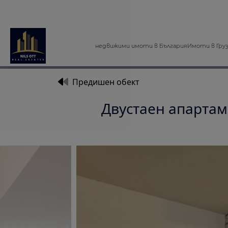
недвижими имоти в България
Имоти в Гру
Предишен обект
Двустаен апартаме