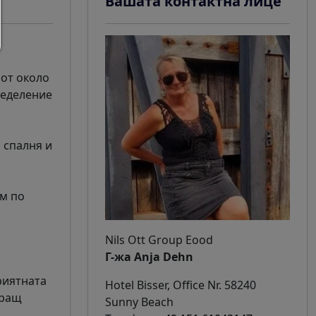
Вашата контактна лице
 от около
ределение
 спалня и
ем по
Nils Ott Group Eood
Г-жа Anja Dehn
риятната
Hotel Bisser, Office Nr. 58240
иращ
Sunny Beach