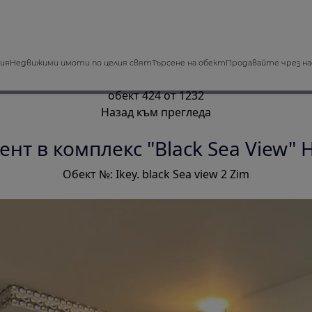
зия
Недвижими имоти по целия свят
Търсене на обект
Продавайте чрез на
обект 424 от 1232
Назад към прегледа
нт в комплекс "Black Sea View"
Обект №: Ikey. black Sea view 2 Zim