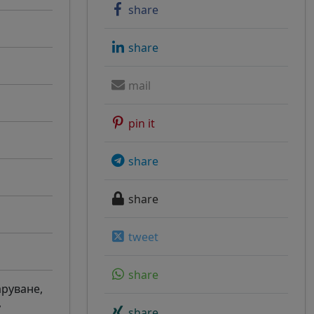
share
share
mail
pin it
share
share
tweet
share
аруване,
,
share