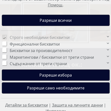
Помощ
.
Строго необходими бисквитки
Функционални бисквитки
Бисквитки за производителност
Маркетингови / бисквитки от трети страни
Жилищна площ ок.:
Съдържание от трети страни
67 м²
Детайли за бисквитки
|
Защита на личните данни
|
Импресум