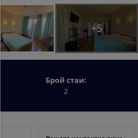
Всякакви бисквитки като например
тракинг,аналитични и съдържание от трети стр
+5
Разреши избора:
Ще се допускат само онези бисквитки или съдъ
от трети страни,които сте избрали чрез отметк
Разреши само необходимите:
Ще се допуснат само технически необходи
бисквитки,без съдържание от трети страни
Брой стаи:
Можете да промените настройките за бисквитк
2
всяко време тук:
Детайли за бисквитки
|
Защита на личните да
Импресум
Назад