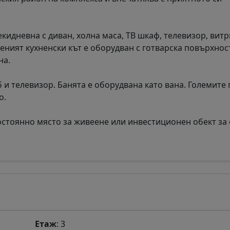
екидневна с диван, холна маса, ТВ шкаф, телевизор, витр
деният кухненски кът е оборудван с готварска повърхност
на.
б и телевизор. Банята е оборудвана като вана. Големите
о.
остоянно място за живеене или инвестиционен обект за
Етаж
: 3