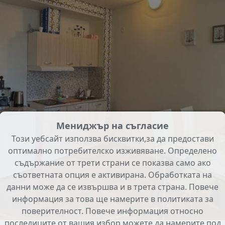
Мениджър на съгласие
Този уебсайт използва бисквитки,за да предостави
оптимално потребителско изживяване. Определено
съдържание от трети страни се показва само ако
съответната опция е активирана. Обработката на
данни може да се извършва и в трета страна. Повече
информация за това ще намерите в политиката за
поверителност. Повече информация относно
последиците от вашия избор можете да намерите под