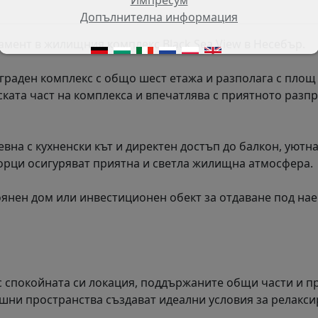
Допълнителна информация
мент в жилищния комплекс Black Sea View в Несебър.
граден комплекс с общо шест етажа и разполага с площ
нската част на комплекса и впечатлява с приятното разп
евна с кухненски кът и директен достъп до балкон, уютна
зорци осигуряват приятна и светла жилищна атмосфера.
оянен дом или инвестиционен обект за отдаване под на
с спокойната си локация, поддържаните общи части и п
шни пространства създават идеални условия за релакс