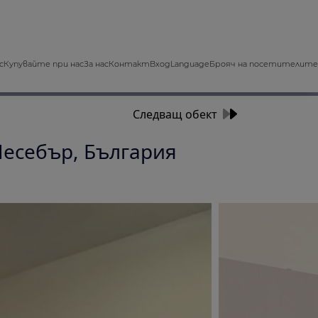
с
Купувайте при нас
За нас
Контакт
Вход
Language
Брояч на посетителите
Следващ обект
 Несебър, България