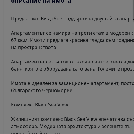
описание на имота
Предлагаме Ви добре поддържена двустайна апарта
Апартаментът се намира на трети етаж в модерен с
67 кв.м. Имоти предлага красива гледка към гради
на пространството.
Апартаментът се състои от входно антре, светла дн
баня, която е оборудвана като вана. Големите про
Имота е идеален за ваканционен апартамент, пост
българското Черноморие.
Комплекс Black Sea View
Жилищният комплекс Black Sea View впечатлява съ
атмосфера. Модерната архитектура и зелените вън
престой край морето.