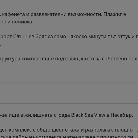
, кафенета и развлекателни възможности. Плажът е
не и почивка.
рорт Слънчев бряг са само няколко минути път оттук и 
.
руктура комплексът е подходящ както за собствено пол
илище в жилищната сграда Black Sea View в Несебър.
ен комплекс с общо шест етажа и разполага с площ от 
нския район на комплекса и впечатлява с приятното си