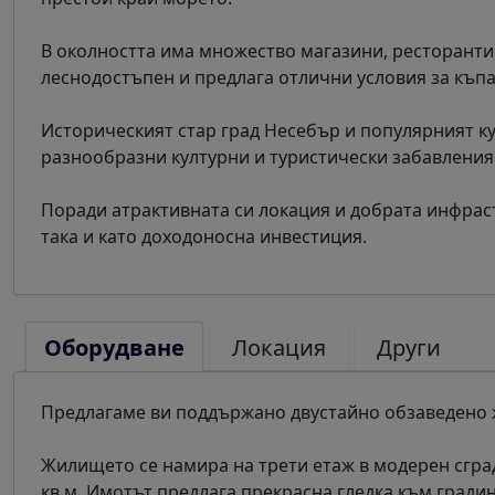
В околността има множество магазини, ресторанти
леснодостъпен и предлага отлични условия за къпа
Историческият стар град Несебър и популярният ку
разнообразни културни и туристически забавления
Поради атрактивната си локация и добрата инфраст
така и като доходоносна инвестиция.
Оборудване
Локация
Други
Предлагаме ви поддържано двустайно обзаведено ж
Жилището се намира на трети етаж в модерен сград
кв.м. Имотът предлага прекрасна гледка към гради